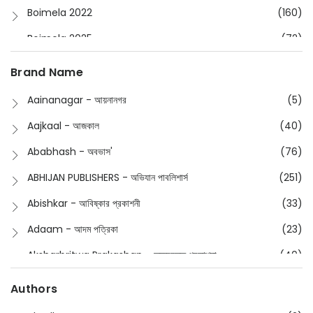
Boimela 2022
(160)
Boimela 2025
(72)
Boimela 2026
(48)
Brand Name
Buddhism
(2)
Aainanagar - আয়নানগর
(5)
Children
(50)
Aajkaal - আজকাল
(40)
Children's & Young Adult
(176)
Ababhash - অবভাস'
(76)
Classic
(20)
ABHIJAN PUBLISHERS - অভিযান পাবলিশার্স
(251)
Collections
(670)
Abishkar - আবিষ্কার প্রকাশনী
(33)
Comics
(8)
Adaam - আদম পত্রিকা
(23)
Detective
(4)
Aksharbritwa Prakashan - অক্ষরবৃত্ত প্রকাশনা
(40)
Devotional
(1)
Ampatajampata - আমপাতা জামপাতা
(11)
Authors
Dictionary
(8)
Anik- অনীক
(5)