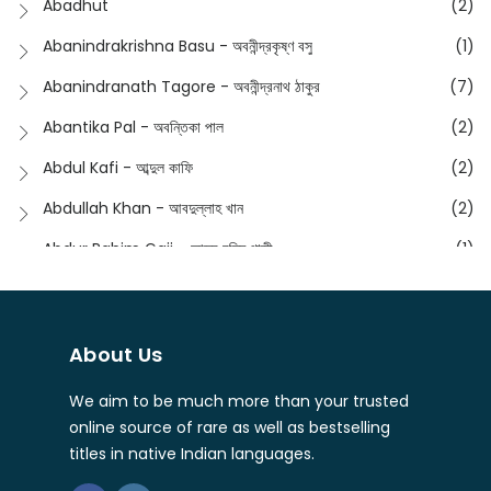
Abadhut
(2)
English
(133)
Anusha - অনুষা
(17)
Abanindrakrishna Basu - অবনীন্দ্রকৃষ্ণ বসু
(1)
Essay
(241)
Anushongik - আনুষঙ্গিক
(11)
Abanindranath Tagore - অবনীন্দ্রনাথ ঠাকুর
(7)
Featured Products
(22)
Anustup - অনুষ্টুপ প্রকাশনী
(88)
Abantika Pal - অবন্তিকা পাল
(2)
Fiction
(1421)
Apanpath - আপন পাঠ
(3)
Abdul Kafi - আব্দুল কাফি
(2)
Freedom Sale -2023
(19)
Aronno Publishers - অরণ্য পাবলিশার্স
(1)
Abdullah Khan - আবদুল্লাহ খান
(2)
Freedom Sale -2024
(15)
Ashadeep - আশাদীপ
(44)
Abdur Rahim Gaji - আব্দুর রহিম গাজী
(1)
General
(11)
Bahuswar Prokashoni - বহুস্বর প্রকাশনী
(51)
Abdush Shakur - আব্দুশ শাকুর
(1)
Intellectual History
(2)
Bandhabnagar | বান্ধবনগর
(6)
Abhas Roy Chowdhury - আভাস রায়চৌধুরি
(1)
Interview
(5)
About Us
Bangiya Sahitya Samsad
(61)
Abhibrata Chakraborty - অভিব্রত চক্রবর্তী
(1)
Ishwar Chandra Vidyasagar
(4)
Banishilpa - বাণীশিল্প
(28)
We aim to be much more than your trusted
Abhijit Chakrabarti - অভিজিৎ চক্রবর্তী
(2)
Journal
(6)
online source of rare as well as bestselling
Beyond Horizon Publication
(17)
Abhijit Chakrabarty
(1)
titles in native Indian languages.
Journalism
(5)
Bhalo Boi - ভালো বই
(4)