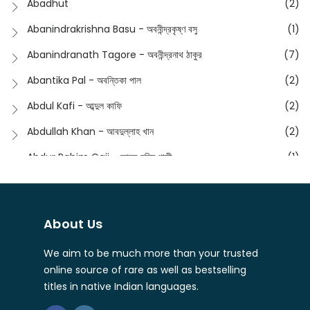
Abadhut
(2)
English
(133)
Anusha - অনুষা
(17)
Abanindrakrishna Basu - অবনীন্দ্রকৃষ্ণ বসু
(1)
Essay
(241)
Anushongik - আনুষঙ্গিক
(11)
Abanindranath Tagore - অবনীন্দ্রনাথ ঠাকুর
(7)
Featured Products
(22)
Anustup - অনুষ্টুপ প্রকাশনী
(88)
Abantika Pal - অবন্তিকা পাল
(2)
Fiction
(1421)
Apanpath - আপন পাঠ
(3)
Abdul Kafi - আব্দুল কাফি
(2)
Freedom Sale -2023
(19)
Aronno Publishers - অরণ্য পাবলিশার্স
(1)
Abdullah Khan - আবদুল্লাহ খান
(2)
Freedom Sale -2024
(15)
Ashadeep - আশাদীপ
(44)
Abdur Rahim Gaji - আব্দুর রহিম গাজী
(1)
General
(11)
Bahuswar Prokashoni - বহুস্বর প্রকাশনী
(51)
Abdush Shakur - আব্দুশ শাকুর
(1)
Intellectual History
(2)
Bandhabnagar | বান্ধবনগর
(6)
Abhas Roy Chowdhury - আভাস রায়চৌধুরি
(1)
Interview
(5)
About Us
Bangiya Sahitya Samsad
(61)
Abhibrata Chakraborty - অভিব্রত চক্রবর্তী
(1)
Ishwar Chandra Vidyasagar
(4)
Banishilpa - বাণীশিল্প
(28)
We aim to be much more than your trusted
Abhijit Chakrabarti - অভিজিৎ চক্রবর্তী
(2)
Journal
(6)
online source of rare as well as bestselling
Beyond Horizon Publication
(17)
Abhijit Chakrabarty
(1)
titles in native Indian languages.
Journalism
(5)
Bhalo Boi - ভালো বই
(4)