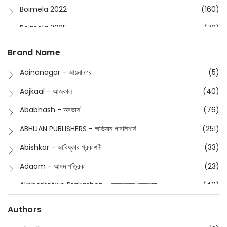
Boimela 2022
(160)
Boimela 2025
(72)
Boimela 2026
(48)
Brand Name
Buddhism
(2)
Aainanagar - আয়নানগর
(5)
Children
(50)
Aajkaal - আজকাল
(40)
Children's & Young Adult
(176)
Ababhash - অবভাস'
(76)
Classic
(20)
ABHIJAN PUBLISHERS - অভিযান পাবলিশার্স
(251)
Collections
(670)
Abishkar - আবিষ্কার প্রকাশনী
(33)
Comics
(8)
Adaam - আদম পত্রিকা
(23)
Detective
(4)
Aksharbritwa Prakashan - অক্ষরবৃত্ত প্রকাশনা
(40)
Devotional
(1)
Ampatajampata - আমপাতা জামপাতা
(11)
Authors
Dictionary
(8)
Anik- অনীক
(5)