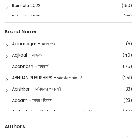
Boimela 2022
(160)
Boimela 2025
(72)
Boimela 2026
(48)
Brand Name
Buddhism
(2)
Aainanagar - আয়নানগর
(5)
Children
(50)
Aajkaal - আজকাল
(40)
Children's & Young Adult
(176)
Ababhash - অবভাস'
(76)
Classic
(20)
ABHIJAN PUBLISHERS - অভিযান পাবলিশার্স
(251)
Collections
(670)
Abishkar - আবিষ্কার প্রকাশনী
(33)
Comics
(8)
Adaam - আদম পত্রিকা
(23)
Detective
(4)
Aksharbritwa Prakashan - অক্ষরবৃত্ত প্রকাশনা
(40)
Devotional
(1)
Ampatajampata - আমপাতা জামপাতা
(11)
Authors
Dictionary
(8)
Anik- অনীক
(5)