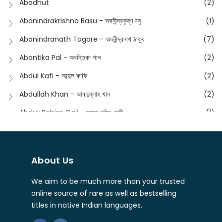
Abadhut
(2)
English
(133)
Anusha - অনুষা
(17)
Abanindrakrishna Basu - অবনীন্দ্রকৃষ্ণ বসু
(1)
Essay
(241)
Anushongik - আনুষঙ্গিক
(11)
Abanindranath Tagore - অবনীন্দ্রনাথ ঠাকুর
(7)
Featured Products
(22)
Anustup - অনুষ্টুপ প্রকাশনী
(88)
Abantika Pal - অবন্তিকা পাল
(2)
Fiction
(1421)
Apanpath - আপন পাঠ
(3)
Abdul Kafi - আব্দুল কাফি
(2)
Freedom Sale -2023
(19)
Aronno Publishers - অরণ্য পাবলিশার্স
(1)
Abdullah Khan - আবদুল্লাহ খান
(2)
Freedom Sale -2024
(15)
Ashadeep - আশাদীপ
(44)
Abdur Rahim Gaji - আব্দুর রহিম গাজী
(1)
General
(11)
Bahuswar Prokashoni - বহুস্বর প্রকাশনী
(51)
Abdush Shakur - আব্দুশ শাকুর
(1)
Intellectual History
(2)
Bandhabnagar | বান্ধবনগর
(6)
Abhas Roy Chowdhury - আভাস রায়চৌধুরি
(1)
Interview
(5)
About Us
Bangiya Sahitya Samsad
(61)
Abhibrata Chakraborty - অভিব্রত চক্রবর্তী
(1)
Ishwar Chandra Vidyasagar
(4)
Banishilpa - বাণীশিল্প
(28)
We aim to be much more than your trusted
Abhijit Chakrabarti - অভিজিৎ চক্রবর্তী
(2)
Journal
(6)
online source of rare as well as bestselling
Beyond Horizon Publication
(17)
Abhijit Chakrabarty
(1)
titles in native Indian languages.
Journalism
(5)
Bhalo Boi - ভালো বই
(4)