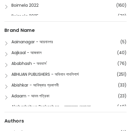
Boimela 2022
(160)
Boimela 2025
(72)
Boimela 2026
(48)
Brand Name
Buddhism
(2)
Aainanagar - আয়নানগর
(5)
Children
(50)
Aajkaal - আজকাল
(40)
Children's & Young Adult
(176)
Ababhash - অবভাস'
(76)
Classic
(20)
ABHIJAN PUBLISHERS - অভিযান পাবলিশার্স
(251)
Collections
(670)
Abishkar - আবিষ্কার প্রকাশনী
(33)
Comics
(8)
Adaam - আদম পত্রিকা
(23)
Detective
(4)
Aksharbritwa Prakashan - অক্ষরবৃত্ত প্রকাশনা
(40)
Devotional
(1)
Ampatajampata - আমপাতা জামপাতা
(11)
Authors
Dictionary
(8)
Anik- অনীক
(5)