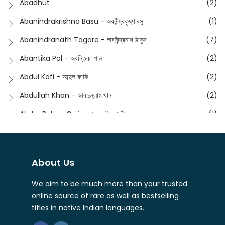
Abadhut
(2)
English
(133)
Anusha - অনুষা
(17)
Abanindrakrishna Basu - অবনীন্দ্রকৃষ্ণ বসু
(1)
Essay
(241)
Anushongik - আনুষঙ্গিক
(11)
Abanindranath Tagore - অবনীন্দ্রনাথ ঠাকুর
(7)
Featured Products
(22)
Anustup - অনুষ্টুপ প্রকাশনী
(88)
Abantika Pal - অবন্তিকা পাল
(2)
Fiction
(1421)
Apanpath - আপন পাঠ
(3)
Abdul Kafi - আব্দুল কাফি
(2)
Freedom Sale -2023
(19)
Aronno Publishers - অরণ্য পাবলিশার্স
(1)
Abdullah Khan - আবদুল্লাহ খান
(2)
Freedom Sale -2024
(15)
Ashadeep - আশাদীপ
(44)
Abdur Rahim Gaji - আব্দুর রহিম গাজী
(1)
General
(11)
Bahuswar Prokashoni - বহুস্বর প্রকাশনী
(51)
Abdush Shakur - আব্দুশ শাকুর
(1)
Intellectual History
(2)
Bandhabnagar | বান্ধবনগর
(6)
Abhas Roy Chowdhury - আভাস রায়চৌধুরি
(1)
Interview
(5)
About Us
Bangiya Sahitya Samsad
(61)
Abhibrata Chakraborty - অভিব্রত চক্রবর্তী
(1)
Ishwar Chandra Vidyasagar
(4)
Banishilpa - বাণীশিল্প
(28)
We aim to be much more than your trusted
Abhijit Chakrabarti - অভিজিৎ চক্রবর্তী
(2)
Journal
(6)
online source of rare as well as bestselling
Beyond Horizon Publication
(17)
Abhijit Chakrabarty
(1)
titles in native Indian languages.
Journalism
(5)
Bhalo Boi - ভালো বই
(4)