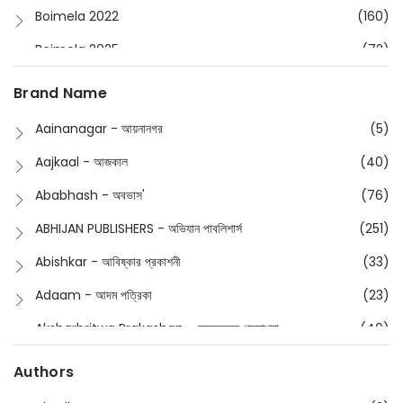
Boimela 2022
(160)
Boimela 2025
(72)
Boimela 2026
(48)
Brand Name
Buddhism
(2)
Aainanagar - আয়নানগর
(5)
Children
(50)
Aajkaal - আজকাল
(40)
Children's & Young Adult
(176)
Ababhash - অবভাস'
(76)
Classic
(20)
ABHIJAN PUBLISHERS - অভিযান পাবলিশার্স
(251)
Collections
(670)
Abishkar - আবিষ্কার প্রকাশনী
(33)
Comics
(8)
Adaam - আদম পত্রিকা
(23)
Detective
(4)
Aksharbritwa Prakashan - অক্ষরবৃত্ত প্রকাশনা
(40)
Devotional
(1)
Ampatajampata - আমপাতা জামপাতা
(11)
Authors
Dictionary
(8)
Anik- অনীক
(5)