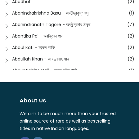
Abadhut
(2)
English
(133)
Anusha - অনুষা
(17)
Abanindrakrishna Basu - অবনীন্দ্রকৃষ্ণ বসু
(1)
Essay
(241)
Anushongik - আনুষঙ্গিক
(11)
Abanindranath Tagore - অবনীন্দ্রনাথ ঠাকুর
(7)
Featured Products
(22)
Anustup - অনুষ্টুপ প্রকাশনী
(88)
Abantika Pal - অবন্তিকা পাল
(2)
Fiction
(1421)
Apanpath - আপন পাঠ
(3)
Abdul Kafi - আব্দুল কাফি
(2)
Freedom Sale -2023
(19)
Aronno Publishers - অরণ্য পাবলিশার্স
(1)
Abdullah Khan - আবদুল্লাহ খান
(2)
Freedom Sale -2024
(15)
Ashadeep - আশাদীপ
(44)
Abdur Rahim Gaji - আব্দুর রহিম গাজী
(1)
General
(11)
Bahuswar Prokashoni - বহুস্বর প্রকাশনী
(51)
Abdush Shakur - আব্দুশ শাকুর
(1)
Intellectual History
(2)
Bandhabnagar | বান্ধবনগর
(6)
Abhas Roy Chowdhury - আভাস রায়চৌধুরি
(1)
Interview
(5)
About Us
Bangiya Sahitya Samsad
(61)
Abhibrata Chakraborty - অভিব্রত চক্রবর্তী
(1)
Ishwar Chandra Vidyasagar
(4)
Banishilpa - বাণীশিল্প
(28)
We aim to be much more than your trusted
Abhijit Chakrabarti - অভিজিৎ চক্রবর্তী
(2)
Journal
(6)
online source of rare as well as bestselling
Beyond Horizon Publication
(17)
Abhijit Chakrabarty
(1)
titles in native Indian languages.
Journalism
(5)
Bhalo Boi - ভালো বই
(4)