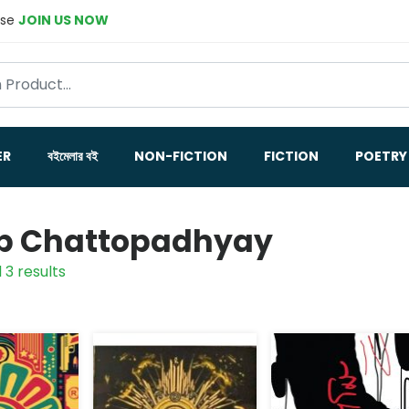
ase
JOIN US NOW
ER
বইমেলার বই
NON-FICTION
FICTION
POETRY
p Chattopadhyay
 3 results