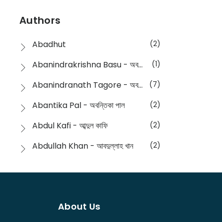
Devotional
(1)
Ampatajampata - আমপাতা জামপাতা
(11)
Authors
Dictionary
(8)
Anik- অনীক
(5)
Abadhut
(2)
English
(133)
Anusha - অনুষা
(17)
Abanindrakrishna Basu - অবনীন্দ্রকৃষ্ণ বসু
(1)
Essay
(241)
Anushongik - আনুষঙ্গিক
(11)
Abanindranath Tagore - অবনীন্দ্রনাথ ঠাকুর
(7)
Featured Products
(22)
Anustup - অনুষ্টুপ প্রকাশনী
(88)
Abantika Pal - অবন্তিকা পাল
(2)
Fiction
(1421)
Apanpath - আপন পাঠ
(3)
Abdul Kafi - আব্দুল কাফি
(2)
Freedom Sale -2023
(19)
Aronno Publishers - অরণ্য পাবলিশার্স
(1)
Abdullah Khan - আবদুল্লাহ খান
(2)
Freedom Sale -2024
(15)
Ashadeep - আশাদীপ
(44)
Abdur Rahim Gaji - আব্দুর রহিম গাজী
(1)
General
(11)
Bahuswar Prokashoni - বহুস্বর প্রকাশনী
(51)
Abdush Shakur - আব্দুশ শাকুর
(1)
Intellectual History
(2)
Bandhabnagar | বান্ধবনগর
(6)
About Us
Abhas Roy Chowdhury - আভাস রায়চৌধুরি
(1)
Interview
(5)
Bangiya Sahitya Samsad
(61)