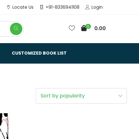
Login
Locate Us
+91-8336941108
0
0.00
CUSTOMIZED BOOK LIST