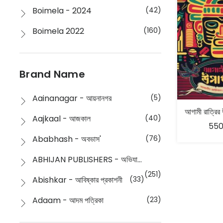
Boimela - 2024
(42)
Boimela 2022
(160)
Boimela 2025
(72)
Boimela 2026
(48)
Brand Name
Buddhism
(2)
Aainanagar - আয়নানগর
(5)
Children
(50)
Aajkaal - আজকাল
(40)
550
Children's & Young Adult
(176)
Ababhash - অবভাস'
(76)
Classic
(20)
ABHIJAN PUBLISHERS - অভিযান পাবলিশার্স
Collections
(670)
(251)
Abishkar - আবিষ্কার প্রকাশনী
(33)
Comics
(8)
Adaam - আদম পত্রিকা
(23)
Detective
(4)
Aksharbritwa Prakashan - অক্ষরবৃত্ত প্রকাশনা
(40)