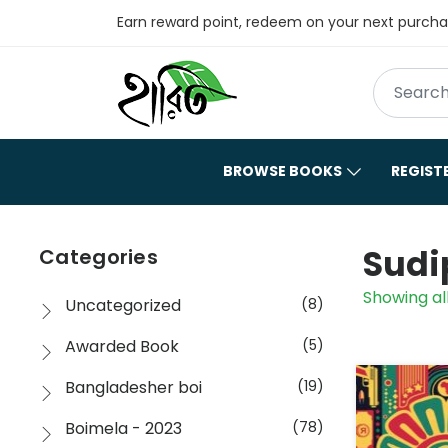
Earn reward point, redeem on your next purch
BROWSE BOOKS
REGIST
Sudi
Categories
Showing all
Uncategorized
(8)
Awarded Book
(5)
Bangladesher boi
(19)
Boimela - 2023
(78)