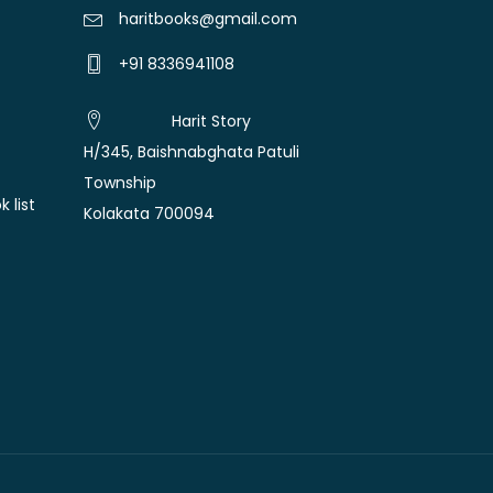
haritbooks@gmail.com
+91 8336941108
Harit Story
H/345, Baishnabghata Patuli
Township
 list
Kolakata 700094