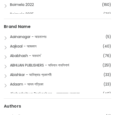
Boimela 2022
(160)
Boimela 2025
(72)
Boimela 2026
(48)
Brand Name
Buddhism
(2)
Aainanagar - আয়নানগর
(5)
Children
(50)
Aajkaal - আজকাল
(40)
Children's & Young Adult
(176)
Ababhash - অবভাস'
(76)
Classic
(20)
ABHIJAN PUBLISHERS - অভিযান পাবলিশার্স
(251)
Collections
(670)
Abishkar - আবিষ্কার প্রকাশনী
(33)
Comics
(8)
Adaam - আদম পত্রিকা
(23)
Detective
(4)
Aksharbritwa Prakashan - অক্ষরবৃত্ত প্রকাশনা
(40)
Devotional
(1)
Ampatajampata - আমপাতা জামপাতা
(11)
Authors
Dictionary
(8)
Anik- অনীক
(5)