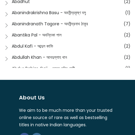
Abadhut
(2)
English
(133)
Anusha - অনুষা
(17)
Abanindrakrishna Basu - অবনীন্দ্রকৃষ্ণ বসু
(1)
Essay
(241)
Anushongik - আনুষঙ্গিক
(11)
Abanindranath Tagore - অবনীন্দ্রনাথ ঠাকুর
(7)
Featured Products
(22)
Anustup - অনুষ্টুপ প্রকাশনী
(88)
Abantika Pal - অবন্তিকা পাল
(2)
Fiction
(1421)
Apanpath - আপন পাঠ
(3)
Abdul Kafi - আব্দুল কাফি
(2)
Freedom Sale -2023
(19)
Aronno Publishers - অরণ্য পাবলিশার্স
(1)
Abdullah Khan - আবদুল্লাহ খান
(2)
Freedom Sale -2024
(15)
Ashadeep - আশাদীপ
(44)
Abdur Rahim Gaji - আব্দুর রহিম গাজী
(1)
General
(11)
Bahuswar Prokashoni - বহুস্বর প্রকাশনী
(51)
Abdush Shakur - আব্দুশ শাকুর
(1)
Intellectual History
(2)
Bandhabnagar | বান্ধবনগর
(6)
Abhas Roy Chowdhury - আভাস রায়চৌধুরি
(1)
Interview
(5)
About Us
Bangiya Sahitya Samsad
(61)
Abhibrata Chakraborty - অভিব্রত চক্রবর্তী
(1)
Ishwar Chandra Vidyasagar
(4)
Banishilpa - বাণীশিল্প
(28)
We aim to be much more than your trusted
Abhijit Chakrabarti - অভিজিৎ চক্রবর্তী
(2)
Journal
(6)
online source of rare as well as bestselling
Beyond Horizon Publication
(17)
Abhijit Chakrabarty
(1)
titles in native Indian languages.
Journalism
(5)
Bhalo Boi - ভালো বই
(4)