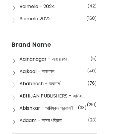
Boimela - 2024
(42)
Boimela 2022
(160)
Boimela 2025
(72)
Boimela 2026
(48)
Brand Name
Buddhism
(2)
Aainanagar - আয়নানগর
(5)
Children
(50)
Aajkaal - আজকাল
(40)
Children's & Young Adult
(176)
Ababhash - অবভাস'
(76)
Classic
(20)
ABHIJAN PUBLISHERS - অভিযান পাবলিশার্স
Collections
(670)
(251)
Abishkar - আবিষ্কার প্রকাশনী
(33)
Comics
(8)
Adaam - আদম পত্রিকা
(23)
Detective
(4)
Aksharbritwa Prakashan - অক্ষরবৃত্ত প্রকাশনা
(40)