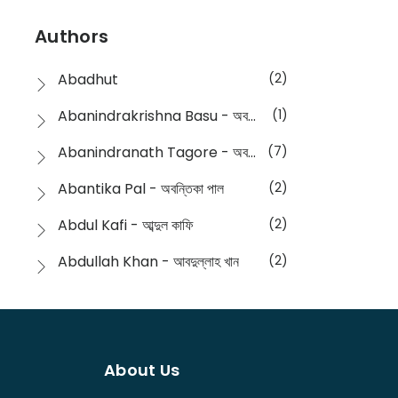
Devotional
(1)
Ampatajampata - আমপাতা জামপাতা
(11)
Authors
Dictionary
(8)
Anik- অনীক
(5)
Abadhut
(2)
English
(133)
Anusha - অনুষা
(17)
Abanindrakrishna Basu - অবনীন্দ্রকৃষ্ণ বসু
(1)
Essay
(241)
Anushongik - আনুষঙ্গিক
(11)
Abanindranath Tagore - অবনীন্দ্রনাথ ঠাকুর
(7)
Featured Products
(22)
Anustup - অনুষ্টুপ প্রকাশনী
(88)
Abantika Pal - অবন্তিকা পাল
(2)
Fiction
(1421)
Apanpath - আপন পাঠ
(3)
Abdul Kafi - আব্দুল কাফি
(2)
Freedom Sale -2023
(19)
Aronno Publishers - অরণ্য পাবলিশার্স
(1)
Abdullah Khan - আবদুল্লাহ খান
(2)
Freedom Sale -2024
(15)
Ashadeep - আশাদীপ
(44)
Abdur Rahim Gaji - আব্দুর রহিম গাজী
(1)
General
(11)
Bahuswar Prokashoni - বহুস্বর প্রকাশনী
(51)
Abdush Shakur - আব্দুশ শাকুর
(1)
Intellectual History
(2)
Bandhabnagar | বান্ধবনগর
(6)
About Us
Abhas Roy Chowdhury - আভাস রায়চৌধুরি
(1)
Interview
(5)
Bangiya Sahitya Samsad
(61)