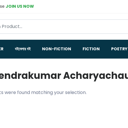
ase
JOIN US NOW
ER
বইমেলার বই
NON-FICTION
FICTION
POETRY
ndrakumar Acharyachau
s were found matching your selection.