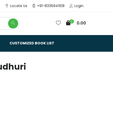
Login
Locate Us
+91-8336941108
0
0.00
CUSTOMIZED BOOK LIST
dhuri