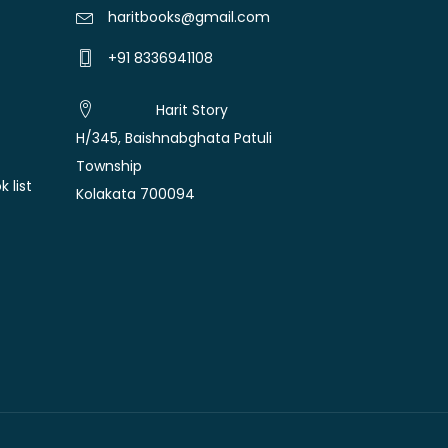
haritbooks@gmail.com
+91 8336941108
Harit Story
H/345, Baishnabghata Patuli
Township
 list
Kolakata 700094