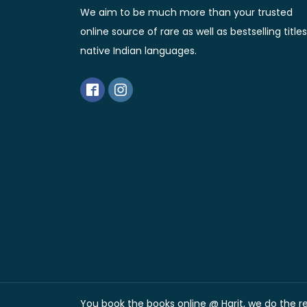
Abhibrata Chakraborty - অভিব্রত চক্রবর্তী
(1)
We aim to be much more than your trusted
Ishwar Chandra Vidyasagar
(4)
Banishilpa - বাণীশিল্প
(28)
online source of rare as well as bestselling titles
Abhijit Chakrabarti - অভিজিৎ চক্রবর্তী
(2)
Journal
(6)
native Indian languages.
Beyond Horizon Publication
(17)
Abhijit Chakrabarty
(1)
Journalism
(5)
Bhalo Boi - ভালো বই
(4)
Abhijit Chakraborty - অভিজিৎ চক্রবর্তী
(3)
Kolkata
(1)
Bharati - ভারতী
(3)
Abhijit Chowdhury - অভিজিৎ চৌধুরী
(1)
Letter
(2)
Bharavi Publishers - ভারবি
(3)
Abhijit Das - অভিজিৎ দাস
(1)
Letters & Handnotes
(1)
Bhasha Samsad - ভাষা সংসদ
(85)
Abhijit Dasgupta - অভিজিৎ দাসগুপ্ত
(2)
Literature
(32)
Bhashabandhan- ভাষাবন্ধন
(34)
Abhijit Ghosh
(1)
Little Magazine
(116)
Bhashalipi - ভাষালিপি
(33)
Abhijit Kar Gupta - অভিজিৎ করগুপ্ত
(1)
Loksahitya -লোক-সাহিত্য়
(6)
Bhramanpipashu - ভ্রমণপিপাসু প্রকাশনী
(2)
Abhijit Sen - অভিজিৎ সেন
(2)
Magazine
(44)
Bhumadhyasagar- ভূমধ্যসাগর
(10)
Abhijit Sengupta - অভিজিৎ সেনগুপ্ত
(4)
Mahabhara
(9)
You book the books online @ Harit, we do the res
(10)