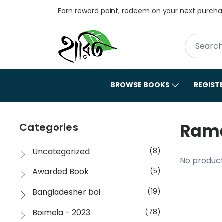
Earn reward point, redeem on your next purch
BROWSE BOOKS
REGIST
Rame
Categories
Uncategorized
(8)
No product
Awarded Book
(5)
Bangladesher boi
(19)
Boimela - 2023
(78)