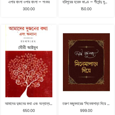
এপার বাংলা ওপার বাংলা – শংকর
হরিপুরের হরেক কাণ্ড – শীর্ষেন্দু মুখোপাধ্যায়
300.00
150.00
আমাদের দুজনের কথা এবং অন্যান্য – গৌরী আইয়ুব
তরুণ মজুমদারের ‘সিনেমাপাড়া দিয়ে (১, ২)
650.00
999.00