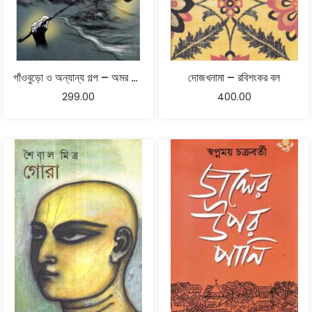
গাঁওবুড়ো ও অন্যান্য গল্প – অমর মিত্র
দোজখনামা – রবিশংকর বল
299.00
400.00