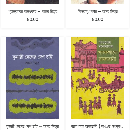
প্রান্তরের অন্ধকার – অমর মিত্র
নিস্তব্ধ নগর – অমর মিত্র
80.00
80.00
কুমারী মেঘের দেশ চাই – অমর মিত্র
পরকপালে রাজারানী (অখণ্ড সংস্করণ) – আশুতোষ মুখোপাধ্যায়