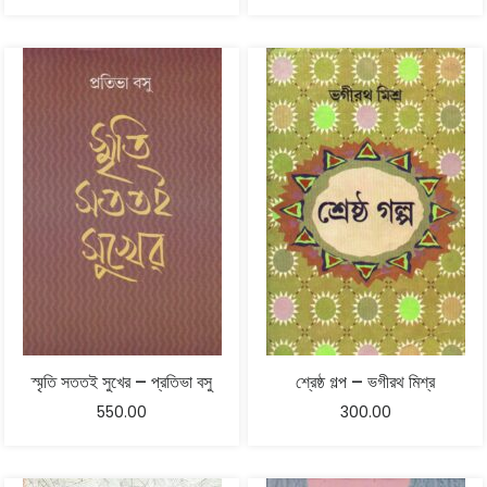
স্মৃতি সততই সুখের – প্রতিভা বসু
শ্রেষ্ঠ গল্প – ভগীরথ মিশ্র
550.00
300.00