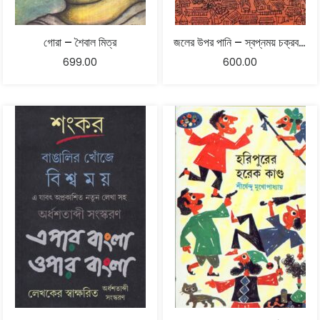
গোরা – শৈবাল মিত্র
জলের উপর পানি – স্বপ্নময় চক্রবর্তী
699.00
600.00