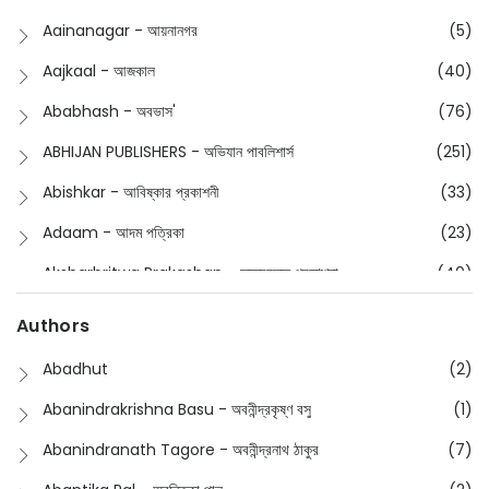
Buddhism
(2)
Aainanagar - আয়নানগর
(5)
Children
(50)
Aajkaal - আজকাল
(40)
Children's & Young Adult
(176)
Ababhash - অবভাস'
(76)
Classic
(20)
ABHIJAN PUBLISHERS - অভিযান পাবলিশার্স
(251)
Collections
(670)
Abishkar - আবিষ্কার প্রকাশনী
(33)
Comics
(8)
Adaam - আদম পত্রিকা
(23)
Detective
(4)
Aksharbritwa Prakashan - অক্ষরবৃত্ত প্রকাশনা
(40)
Devotional
(1)
Ampatajampata - আমপাতা জামপাতা
(11)
Authors
Dictionary
(8)
Anik- অনীক
(5)
Abadhut
(2)
English
(133)
Anusha - অনুষা
(17)
Abanindrakrishna Basu - অবনীন্দ্রকৃষ্ণ বসু
(1)
Essay
(241)
Anushongik - আনুষঙ্গিক
(11)
Abanindranath Tagore - অবনীন্দ্রনাথ ঠাকুর
(7)
Featured Products
(22)
Anustup - অনুষ্টুপ প্রকাশনী
(88)