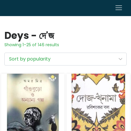
0
Deys - দে'জ
Showing 1–25 of 146 results