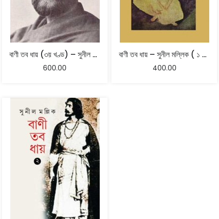
বাণী তব ধায় (৩য় খণ্ড) – সুনীল মল্লিক
বাণী তব ধায় – সুনীল মল্লিক ( ১ খণ্ড)
600.00
400.00