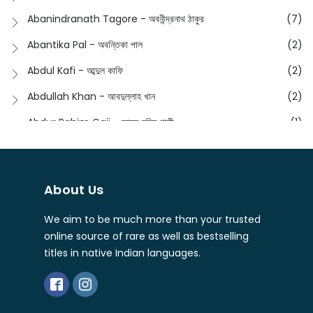
Anushongik - আনুষঙ্গিক
(11)
Abanindranath Tagore - অবনীন্দ্রনাথ ঠাকুর
(7)
Featured Products
(22)
Anustup - অনুষ্টুপ প্রকাশনী
(88)
Abantika Pal - অবন্তিকা পাল
(2)
Fiction
(1421)
Apanpath - আপন পাঠ
(3)
Abdul Kafi - আব্দুল কাফি
(2)
Freedom Sale -2023
(19)
Aronno Publishers - অরণ্য পাবলিশার্স
(1)
Abdullah Khan - আবদুল্লাহ খান
(2)
Freedom Sale -2024
(15)
Ashadeep - আশাদীপ
(44)
Abdur Rahim Gaji - আব্দুর রহিম গাজী
(1)
General
(11)
Bahuswar Prokashoni - বহুস্বর প্রকাশনী
(51)
Abdush Shakur - আব্দুশ শাকুর
(1)
Intellectual History
(2)
Bandhabnagar | বান্ধবনগর
(6)
Abhas Roy Chowdhury - আভাস রায়চৌধুরি
(1)
Interview
(5)
About Us
Bangiya Sahitya Samsad
(61)
Abhibrata Chakraborty - অভিব্রত চক্রবর্তী
(1)
Ishwar Chandra Vidyasagar
(4)
Banishilpa - বাণীশিল্প
(28)
We aim to be much more than your trusted
Abhijit Chakrabarti - অভিজিৎ চক্রবর্তী
(2)
Journal
(6)
online source of rare as well as bestselling
Beyond Horizon Publication
(17)
Abhijit Chakrabarty
(1)
titles in native Indian languages.
Journalism
(5)
Bhalo Boi - ভালো বই
(4)
Abhijit Chakraborty - অভিজিৎ চক্রবর্তী
(3)
Kolkata
(1)
Bharati - ভারতী
(3)
Abhijit Chowdhury - অভিজিৎ চৌধুরী
(1)
Letter
(2)