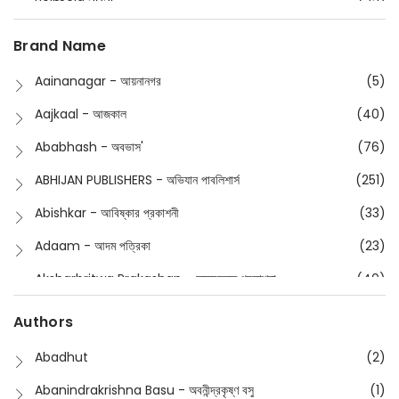
Boimela 2025
(72)
Boimela 2026
(48)
Brand Name
Buddhism
(2)
Aainanagar - আয়নানগর
(5)
Children
(50)
Aajkaal - আজকাল
(40)
Children's & Young Adult
(176)
Ababhash - অবভাস'
(76)
Classic
(20)
ABHIJAN PUBLISHERS - অভিযান পাবলিশার্স
(251)
Collections
(670)
Abishkar - আবিষ্কার প্রকাশনী
(33)
Comics
(8)
Adaam - আদম পত্রিকা
(23)
Detective
(4)
Aksharbritwa Prakashan - অক্ষরবৃত্ত প্রকাশনা
(40)
Devotional
(1)
Ampatajampata - আমপাতা জামপাতা
(11)
Authors
Dictionary
(8)
Anik- অনীক
(5)
Abadhut
(2)
English
(133)
Anusha - অনুষা
(17)
Abanindrakrishna Basu - অবনীন্দ্রকৃষ্ণ বসু
(1)
Essay
(241)