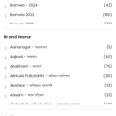
Boimela - 2024
(42)
Boimela 2022
(160)
Boimela 2025
(72)
Boimela 2026
(48)
Brand Name
Buddhism
(2)
Aainanagar - আয়নানগর
(5)
Children
(50)
Aajkaal - আজকাল
(40)
Children's & Young Adult
(176)
Ababhash - অবভাস'
(76)
Classic
(20)
ABHIJAN PUBLISHERS - অভিযান পাবলিশার্স
(251)
Collections
(670)
Abishkar - আবিষ্কার প্রকাশনী
(33)
Comics
(8)
Adaam - আদম পত্রিকা
(23)
Detective
(4)
Aksharbritwa Prakashan - অক্ষরবৃত্ত প্রকাশনা
(40)
Devotional
(1)
Ampatajampata - আমপাতা জামপাতা
(11)