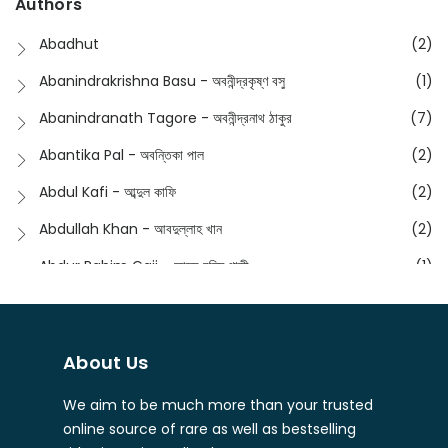
Authors
Dictionary
(8)
Anik- অনীক
(5)
Abadhut
(2)
English
(133)
Anusha - অনুষা
(17)
Abanindrakrishna Basu - অবনীন্দ্রকৃষ্ণ বসু
(1)
Essay
(241)
Anushongik - আনুষঙ্গিক
(11)
Abanindranath Tagore - অবনীন্দ্রনাথ ঠাকুর
(7)
Featured Products
(22)
Anustup - অনুষ্টুপ প্রকাশনী
(88)
Abantika Pal - অবন্তিকা পাল
(2)
Fiction
(1421)
Apanpath - আপন পাঠ
(3)
Abdul Kafi - আব্দুল কাফি
(2)
Freedom Sale -2023
(19)
Aronno Publishers - অরণ্য পাবলিশার্স
(1)
Abdullah Khan - আবদুল্লাহ খান
(2)
Freedom Sale -2024
(15)
Ashadeep - আশাদীপ
(44)
Abdur Rahim Gaji - আব্দুর রহিম গাজী
(1)
General
(11)
Bahuswar Prokashoni - বহুস্বর প্রকাশনী
(51)
Abdush Shakur - আব্দুশ শাকুর
(1)
Intellectual History
(2)
Bandhabnagar | বান্ধবনগর
(6)
Abhas Roy Chowdhury - আভাস রায়চৌধুরি
(1)
Interview
(5)
About Us
Bangiya Sahitya Samsad
(61)
Abhibrata Chakraborty - অভিব্রত চক্রবর্তী
(1)
Ishwar Chandra Vidyasagar
(4)
Banishilpa - বাণীশিল্প
(28)
We aim to be much more than your trusted
Abhijit Chakrabarti - অভিজিৎ চক্রবর্তী
(2)
Journal
(6)
online source of rare as well as bestselling
Beyond Horizon Publication
(17)