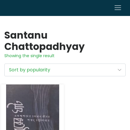
0
Santanu
Chattopadhyay
Showing the single result