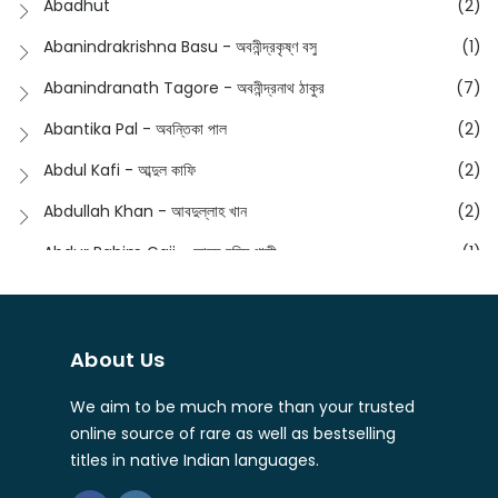
Abadhut
(2)
English
(133)
Anusha - অনুষা
(17)
Abanindrakrishna Basu - অবনীন্দ্রকৃষ্ণ বসু
(1)
Essay
(241)
Anushongik - আনুষঙ্গিক
(11)
Abanindranath Tagore - অবনীন্দ্রনাথ ঠাকুর
(7)
Featured Products
(22)
Anustup - অনুষ্টুপ প্রকাশনী
(88)
Abantika Pal - অবন্তিকা পাল
(2)
Fiction
(1421)
Apanpath - আপন পাঠ
(3)
Abdul Kafi - আব্দুল কাফি
(2)
Freedom Sale -2023
(19)
Aronno Publishers - অরণ্য পাবলিশার্স
(1)
Abdullah Khan - আবদুল্লাহ খান
(2)
Freedom Sale -2024
(15)
Ashadeep - আশাদীপ
(44)
Abdur Rahim Gaji - আব্দুর রহিম গাজী
(1)
General
(11)
Bahuswar Prokashoni - বহুস্বর প্রকাশনী
(51)
Abdush Shakur - আব্দুশ শাকুর
(1)
Intellectual History
(2)
Bandhabnagar | বান্ধবনগর
(6)
Abhas Roy Chowdhury - আভাস রায়চৌধুরি
(1)
Interview
(5)
About Us
Bangiya Sahitya Samsad
(61)
Abhibrata Chakraborty - অভিব্রত চক্রবর্তী
(1)
Ishwar Chandra Vidyasagar
(4)
Banishilpa - বাণীশিল্প
(28)
We aim to be much more than your trusted
Abhijit Chakrabarti - অভিজিৎ চক্রবর্তী
(2)
Journal
(6)
online source of rare as well as bestselling
Beyond Horizon Publication
(17)
Abhijit Chakrabarty
(1)
titles in native Indian languages.
Journalism
(5)
Bhalo Boi - ভালো বই
(4)