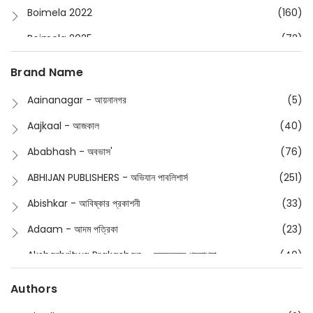
Boimela 2022
(160)
Boimela 2025
(72)
Boimela 2026
(48)
Brand Name
Buddhism
(2)
Aainanagar - আয়নানগর
(5)
Children
(50)
Aajkaal - আজকাল
(40)
Children's & Young Adult
(176)
Ababhash - অবভাস'
(76)
Classic
(20)
ABHIJAN PUBLISHERS - অভিযান পাবলিশার্স
(251)
Collections
(670)
Abishkar - আবিষ্কার প্রকাশনী
(33)
Comics
(8)
Adaam - আদম পত্রিকা
(23)
Detective
(4)
Aksharbritwa Prakashan - অক্ষরবৃত্ত প্রকাশনা
(40)
Devotional
(1)
Ampatajampata - আমপাতা জামপাতা
(11)
Authors
Dictionary
(8)
Anik- অনীক
(5)