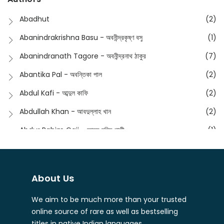
Dictionary
(8)
Anik- অনীক
(5)
Abadhut
(2)
English
(133)
Anusha - অনুষা
(17)
Abanindrakrishna Basu - অবনীন্দ্রকৃষ্ণ বসু
(1)
Essay
(241)
Anushongik - আনুষঙ্গিক
(11)
Abanindranath Tagore - অবনীন্দ্রনাথ ঠাকুর
(7)
Featured Products
(23)
Anustup - অনুষ্টুপ প্রকাশনী
(88)
Abantika Pal - অবন্তিকা পাল
(2)
Fiction
(1421)
Apanpath - আপন পাঠ
(3)
Abdul Kafi - আব্দুল কাফি
(2)
Freedom Sale -2023
(19)
Aronno Publishers - অরণ্য পাবলিশার্স
(1)
Abdullah Khan - আবদুল্লাহ খান
(2)
Freedom Sale -2024
(15)
Ashadeep - আশাদীপ
(44)
Abdur Rahim Gaji - আব্দুর রহিম গাজী
(1)
General
(11)
Bahuswar Prokashoni - বহুস্বর প্রকাশনী
(51)
Abdush Shakur - আব্দুশ শাকুর
(1)
Intellectual History
(2)
Bandhabnagar | বান্ধবনগর
(6)
Abhas Roy Chowdhury - আভাস রায়চৌধুরি
(1)
Interview
(5)
About Us
Bangiya Sahitya Samsad
(61)
Abhibrata Chakraborty - অভিব্রত চক্রবর্তী
(1)
Ishwar Chandra Vidyasagar
(4)
Banishilpa - বাণীশিল্প
(28)
We aim to be much more than your trusted
Abhijit Chakrabarti - অভিজিৎ চক্রবর্তী
(2)
Journal
(6)
online source of rare as well as bestselling
Beyond Horizon Publication
(17)
Abhijit Chakrabarty
(1)
titles in native Indian languages.