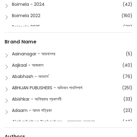
Boimela - 2024
(42)
Boimela 2022
(160)
Boimela 2025
(72)
Boimela 2026
(48)
Brand Name
Buddhism
(2)
Aainanagar - আয়নানগর
(5)
Children
(50)
Aajkaal - আজকাল
(40)
Children's & Young Adult
(176)
Ababhash - অবভাস'
(76)
Classic
(20)
ABHIJAN PUBLISHERS - অভিযান পাবলিশার্স
(251)
Collections
(670)
Abishkar - আবিষ্কার প্রকাশনী
(33)
Comics
(8)
Adaam - আদম পত্রিকা
(23)
Detective
(4)
Aksharbritwa Prakashan - অক্ষরবৃত্ত প্রকাশনা
(40)
Devotional
(1)
Ampatajampata - আমপাতা জামপাতা
(11)
Authors