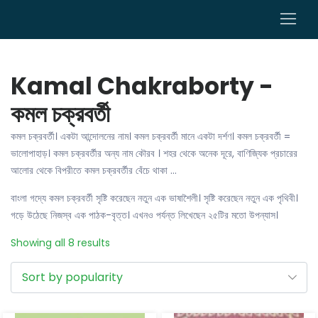
0
Kamal Chakraborty -
কমল চক্রবর্তী
কমল চক্রবর্তী। একটা আন্দোলনের নাম। কমল চক্রবর্তী মানে একটা দর্শণ। কমল চক্রবর্তী =
ভালোপাহাড়। কমল চক্রবর্তীর অন্য নাম কৌরব । শহর থেকে অনেক দূরে, বাণিজ্যিক প্রচারের
আলোর থেকে বিপরীতে কমল চক্রবর্তীর বেঁচে থাকা …
বাংলা গদ্যে কমল চক্রবর্তী সৃষ্টি করেছেন নতুন এক ভাষাশৈলী। সৃষ্টি করেছেন নতুন এক পৃথিবী।
গড়ে উঠেছে নিজস্ব এক পাঠক-বৃত্ত। এখনও পর্যন্ত লিখেছেন ২৫টির মতো উপন্যাস।
Showing all 8 results