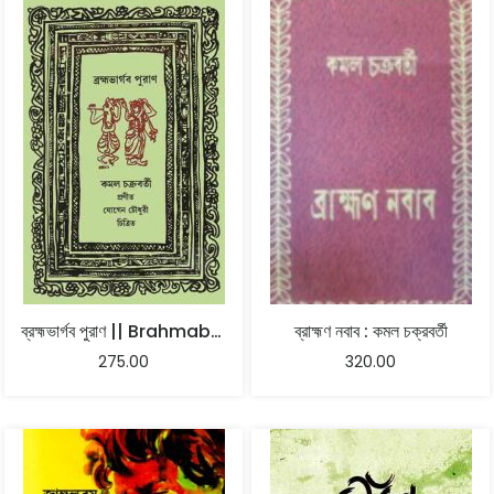
ব্রহ্মভার্গব পুরাণ || Brahmabhargab Puran
ব্রাহ্মণ নবাব : কমল চক্রবর্তী
275.00
320.00