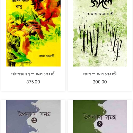
জাঙ্গলবয় রামু – কমল চক্রবর্তী
জঙ্গল – কমল চক্রবর্তী
375.00
200.00