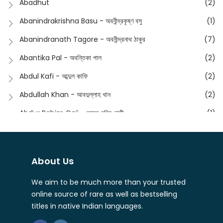
Abadhut
(2)
English
(133)
Anusha - অনুষা
(17)
Abanindrakrishna Basu - অবনীন্দ্রকৃষ্ণ বসু
(1)
Essay
(241)
Anushongik - আনুষঙ্গিক
(11)
Abanindranath Tagore - অবনীন্দ্রনাথ ঠাকুর
(7)
Featured Products
(22)
Anustup - অনুষ্টুপ প্রকাশনী
(88)
Abantika Pal - অবন্তিকা পাল
(2)
Fiction
(1421)
Apanpath - আপন পাঠ
(3)
Abdul Kafi - আব্দুল কাফি
(2)
Freedom Sale -2023
(19)
Aronno Publishers - অরণ্য পাবলিশার্স
(1)
Abdullah Khan - আবদুল্লাহ খান
(2)
Freedom Sale -2024
(15)
Ashadeep - আশাদীপ
(44)
Abdur Rahim Gaji - আব্দুর রহিম গাজী
(1)
General
(11)
Bahuswar Prokashoni - বহুস্বর প্রকাশনী
(51)
Abdush Shakur - আব্দুশ শাকুর
(1)
Intellectual History
(2)
Bandhabnagar | বান্ধবনগর
(6)
Abhas Roy Chowdhury - আভাস রায়চৌধুরি
(1)
Interview
(5)
About Us
Bangiya Sahitya Samsad
(61)
Abhibrata Chakraborty - অভিব্রত চক্রবর্তী
(1)
Ishwar Chandra Vidyasagar
(4)
Banishilpa - বাণীশিল্প
(28)
We aim to be much more than your trusted
Abhijit Chakrabarti - অভিজিৎ চক্রবর্তী
(2)
Journal
(6)
online source of rare as well as bestselling
Beyond Horizon Publication
(17)
Abhijit Chakrabarty
(1)
titles in native Indian languages.
Journalism
(5)
Bhalo Boi - ভালো বই
(4)