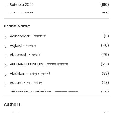
Boimela 2022
(160)
Boimela 2025
(72)
Boimela 2026
(48)
Brand Name
Buddhism
(2)
Aainanagar - আয়নানগর
(5)
Children
(50)
Aajkaal - আজকাল
(40)
Children's & Young Adult
(176)
Ababhash - অবভাস'
(76)
Classic
(20)
ABHIJAN PUBLISHERS - অভিযান পাবলিশার্স
(251)
Collections
(670)
Abishkar - আবিষ্কার প্রকাশনী
(33)
Comics
(8)
Adaam - আদম পত্রিকা
(23)
Detective
(4)
Aksharbritwa Prakashan - অক্ষরবৃত্ত প্রকাশনা
(40)
Devotional
(1)
Ampatajampata - আমপাতা জামপাতা
(11)
Authors
Dictionary
(8)
Anik- অনীক
(5)