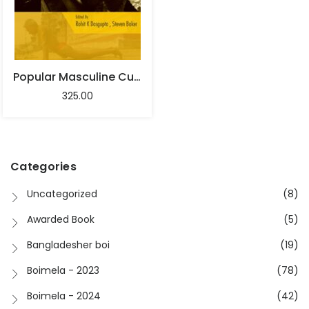
Popular Masculine Cultures In India : Critical Essays – Rohit K. Dasgupta, Steven Baker
325.00
Categories
Uncategorized
(8)
Awarded Book
(5)
Bangladesher boi
(19)
Boimela - 2023
(78)
Boimela - 2024
(42)