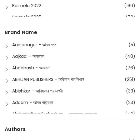
Boimela 2022
(160)
Boimela 2025
(72)
Boimela 2026
(48)
Brand Name
Buddhism
(2)
Aainanagar - আয়নানগর
(5)
Children
(50)
Aajkaal - আজকাল
(40)
Children's & Young Adult
(176)
Ababhash - অবভাস'
(76)
Classic
(20)
ABHIJAN PUBLISHERS - অভিযান পাবলিশার্স
(251)
Collections
(670)
Abishkar - আবিষ্কার প্রকাশনী
(33)
Comics
(8)
Adaam - আদম পত্রিকা
(23)
Detective
(4)
Aksharbritwa Prakashan - অক্ষরবৃত্ত প্রকাশনা
(40)
Devotional
(1)
Ampatajampata - আমপাতা জামপাতা
(11)
Authors
Dictionary
(8)
Anik- অনীক
(5)