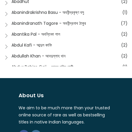
Abadhut
(2)
English
(133)
Anusha - অনুষা
(17)
Abanindrakrishna Basu - অবনীন্দ্রকৃষ্ণ বসু
(1)
Essay
(241)
Anushongik - আনুষঙ্গিক
(11)
Abanindranath Tagore - অবনীন্দ্রনাথ ঠাকুর
(7)
Featured Products
(22)
Anustup - অনুষ্টুপ প্রকাশনী
(88)
Abantika Pal - অবন্তিকা পাল
(2)
Fiction
(1421)
Apanpath - আপন পাঠ
(3)
Abdul Kafi - আব্দুল কাফি
(2)
Freedom Sale -2023
(19)
Aronno Publishers - অরণ্য পাবলিশার্স
(1)
Abdullah Khan - আবদুল্লাহ খান
(2)
Freedom Sale -2024
(15)
Ashadeep - আশাদীপ
(44)
Abdur Rahim Gaji - আব্দুর রহিম গাজী
(1)
General
(11)
Bahuswar Prokashoni - বহুস্বর প্রকাশনী
(51)
Abdush Shakur - আব্দুশ শাকুর
(1)
Intellectual History
(2)
Bandhabnagar | বান্ধবনগর
(6)
Abhas Roy Chowdhury - আভাস রায়চৌধুরি
(1)
Interview
(5)
About Us
Bangiya Sahitya Samsad
(61)
Abhibrata Chakraborty - অভিব্রত চক্রবর্তী
(1)
Ishwar Chandra Vidyasagar
(4)
Banishilpa - বাণীশিল্প
(28)
We aim to be much more than your trusted
Abhijit Chakrabarti - অভিজিৎ চক্রবর্তী
(2)
Journal
(6)
online source of rare as well as bestselling
Beyond Horizon Publication
(17)
Abhijit Chakrabarty
(1)
titles in native Indian languages.
Journalism
(5)
Bhalo Boi - ভালো বই
(4)