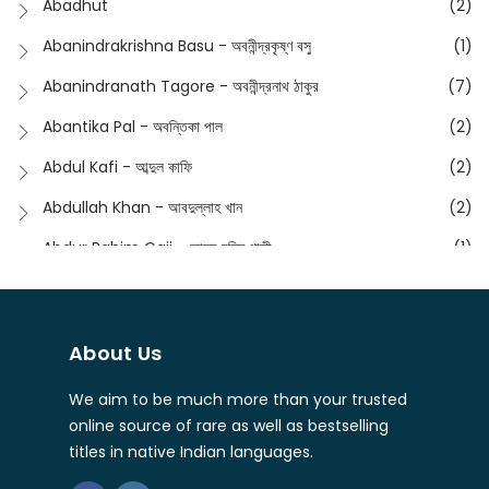
Abadhut
(2)
English
(133)
Anusha - অনুষা
(17)
Abanindrakrishna Basu - অবনীন্দ্রকৃষ্ণ বসু
(1)
Essay
(241)
Anushongik - আনুষঙ্গিক
(11)
Abanindranath Tagore - অবনীন্দ্রনাথ ঠাকুর
(7)
Featured Products
(22)
Anustup - অনুষ্টুপ প্রকাশনী
(88)
Abantika Pal - অবন্তিকা পাল
(2)
Fiction
(1421)
Apanpath - আপন পাঠ
(3)
Abdul Kafi - আব্দুল কাফি
(2)
Freedom Sale -2023
(19)
Aronno Publishers - অরণ্য পাবলিশার্স
(1)
Abdullah Khan - আবদুল্লাহ খান
(2)
Freedom Sale -2024
(15)
Ashadeep - আশাদীপ
(44)
Abdur Rahim Gaji - আব্দুর রহিম গাজী
(1)
General
(11)
Bahuswar Prokashoni - বহুস্বর প্রকাশনী
(51)
Abdush Shakur - আব্দুশ শাকুর
(1)
Intellectual History
(2)
Bandhabnagar | বান্ধবনগর
(6)
Abhas Roy Chowdhury - আভাস রায়চৌধুরি
(1)
Interview
(5)
About Us
Bangiya Sahitya Samsad
(61)
Abhibrata Chakraborty - অভিব্রত চক্রবর্তী
(1)
Ishwar Chandra Vidyasagar
(4)
Banishilpa - বাণীশিল্প
(28)
We aim to be much more than your trusted
Abhijit Chakrabarti - অভিজিৎ চক্রবর্তী
(2)
Journal
(6)
online source of rare as well as bestselling
Beyond Horizon Publication
(17)
Abhijit Chakrabarty
(1)
titles in native Indian languages.
Journalism
(5)
Bhalo Boi - ভালো বই
(4)