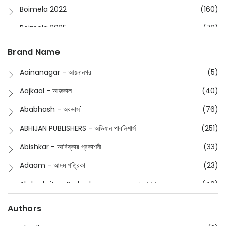
Boimela 2022
(160)
Boimela 2025
(72)
Boimela 2026
(48)
Brand Name
Buddhism
(2)
Aainanagar - আয়নানগর
(5)
Children
(50)
Aajkaal - আজকাল
(40)
Children's & Young Adult
(176)
Ababhash - অবভাস'
(76)
Classic
(20)
ABHIJAN PUBLISHERS - অভিযান পাবলিশার্স
(251)
Collections
(670)
Abishkar - আবিষ্কার প্রকাশনী
(33)
Comics
(8)
Adaam - আদম পত্রিকা
(23)
Detective
(4)
Aksharbritwa Prakashan - অক্ষরবৃত্ত প্রকাশনা
(40)
Devotional
(1)
Ampatajampata - আমপাতা জামপাতা
(11)
Authors
Dictionary
(8)
Anik- অনীক
(5)