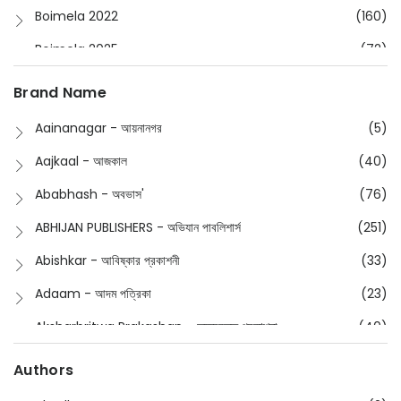
Boimela 2022
(160)
Boimela 2025
(72)
Boimela 2026
(48)
Brand Name
Buddhism
(2)
Aainanagar - আয়নানগর
(5)
Children
(50)
Aajkaal - আজকাল
(40)
Children's & Young Adult
(176)
Ababhash - অবভাস'
(76)
Classic
(20)
ABHIJAN PUBLISHERS - অভিযান পাবলিশার্স
(251)
Collections
(670)
Abishkar - আবিষ্কার প্রকাশনী
(33)
Comics
(8)
Adaam - আদম পত্রিকা
(23)
Detective
(4)
Aksharbritwa Prakashan - অক্ষরবৃত্ত প্রকাশনা
(40)
Devotional
(1)
Ampatajampata - আমপাতা জামপাতা
(11)
Authors
Dictionary
(8)
Anik- অনীক
(5)