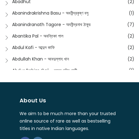
Abadhut
(2)
English
(133)
Anusha - অনুষা
(17)
Abanindrakrishna Basu - অবনীন্দ্রকৃষ্ণ বসু
(1)
Essay
(241)
Anushongik - আনুষঙ্গিক
(11)
Abanindranath Tagore - অবনীন্দ্রনাথ ঠাকুর
(7)
Featured Products
(22)
Anustup - অনুষ্টুপ প্রকাশনী
(88)
Abantika Pal - অবন্তিকা পাল
(2)
Fiction
(1421)
Apanpath - আপন পাঠ
(3)
Abdul Kafi - আব্দুল কাফি
(2)
Freedom Sale -2023
(19)
Aronno Publishers - অরণ্য পাবলিশার্স
(1)
Abdullah Khan - আবদুল্লাহ খান
(2)
Freedom Sale -2024
(15)
Ashadeep - আশাদীপ
(44)
Abdur Rahim Gaji - আব্দুর রহিম গাজী
(1)
General
(11)
Bahuswar Prokashoni - বহুস্বর প্রকাশনী
(51)
Abdush Shakur - আব্দুশ শাকুর
(1)
Intellectual History
(2)
Bandhabnagar | বান্ধবনগর
(6)
Abhas Roy Chowdhury - আভাস রায়চৌধুরি
(1)
Interview
(5)
About Us
Bangiya Sahitya Samsad
(61)
Abhibrata Chakraborty - অভিব্রত চক্রবর্তী
(1)
Ishwar Chandra Vidyasagar
(4)
Banishilpa - বাণীশিল্প
(28)
We aim to be much more than your trusted
Abhijit Chakrabarti - অভিজিৎ চক্রবর্তী
(2)
Journal
(6)
online source of rare as well as bestselling
Beyond Horizon Publication
(17)
Abhijit Chakrabarty
(1)
titles in native Indian languages.
Journalism
(5)
Bhalo Boi - ভালো বই
(4)