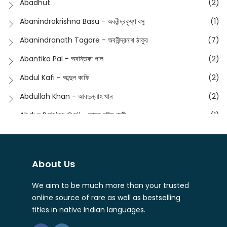
Abadhut
(2)
English
(133)
Anusha - অনুষা
(17)
Abanindrakrishna Basu - অবনীন্দ্রকৃষ্ণ বসু
(1)
Essay
(241)
Anushongik - আনুষঙ্গিক
(11)
Abanindranath Tagore - অবনীন্দ্রনাথ ঠাকুর
(7)
Featured Products
(22)
Anustup - অনুষ্টুপ প্রকাশনী
(88)
Abantika Pal - অবন্তিকা পাল
(2)
Fiction
(1421)
Apanpath - আপন পাঠ
(3)
Abdul Kafi - আব্দুল কাফি
(2)
Freedom Sale -2023
(19)
Aronno Publishers - অরণ্য পাবলিশার্স
(1)
Abdullah Khan - আবদুল্লাহ খান
(2)
Freedom Sale -2024
(15)
Ashadeep - আশাদীপ
(44)
Abdur Rahim Gaji - আব্দুর রহিম গাজী
(1)
General
(11)
Bahuswar Prokashoni - বহুস্বর প্রকাশনী
(51)
Abdush Shakur - আব্দুশ শাকুর
(1)
Intellectual History
(2)
Bandhabnagar | বান্ধবনগর
(6)
Abhas Roy Chowdhury - আভাস রায়চৌধুরি
(1)
Interview
(5)
About Us
Bangiya Sahitya Samsad
(61)
Abhibrata Chakraborty - অভিব্রত চক্রবর্তী
(1)
Ishwar Chandra Vidyasagar
(4)
Banishilpa - বাণীশিল্প
(28)
We aim to be much more than your trusted
Abhijit Chakrabarti - অভিজিৎ চক্রবর্তী
(2)
Journal
(6)
online source of rare as well as bestselling
Beyond Horizon Publication
(17)
Abhijit Chakrabarty
(1)
titles in native Indian languages.
Journalism
(5)
Bhalo Boi - ভালো বই
(4)