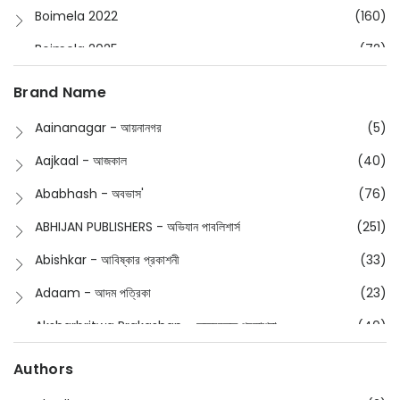
Boimela 2022
(160)
Boimela 2025
(72)
Boimela 2026
(48)
Brand Name
Buddhism
(2)
Aainanagar - আয়নানগর
(5)
Children
(50)
Aajkaal - আজকাল
(40)
Children's & Young Adult
(176)
Ababhash - অবভাস'
(76)
Classic
(20)
ABHIJAN PUBLISHERS - অভিযান পাবলিশার্স
(251)
Collections
(670)
Abishkar - আবিষ্কার প্রকাশনী
(33)
Comics
(8)
Adaam - আদম পত্রিকা
(23)
Detective
(4)
Aksharbritwa Prakashan - অক্ষরবৃত্ত প্রকাশনা
(40)
Devotional
(1)
Ampatajampata - আমপাতা জামপাতা
(11)
Authors
Dictionary
(8)
Anik- অনীক
(5)