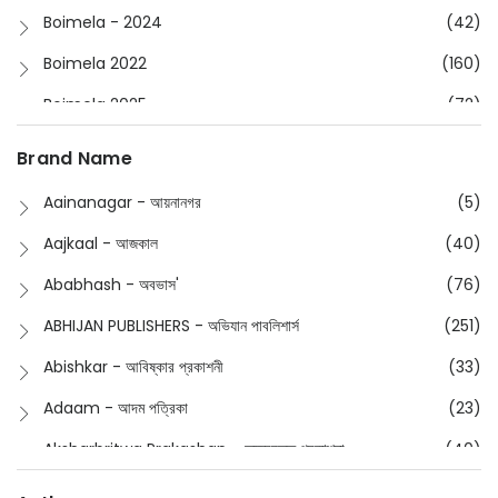
Boimela - 2024
(42)
Boimela 2022
(160)
Boimela 2025
(72)
Boimela 2026
(48)
Brand Name
Buddhism
(2)
Aainanagar - আয়নানগর
(5)
Children
(50)
Aajkaal - আজকাল
(40)
Children's & Young Adult
(176)
Ababhash - অবভাস'
(76)
Classic
(20)
ABHIJAN PUBLISHERS - অভিযান পাবলিশার্স
(251)
Collections
(670)
Abishkar - আবিষ্কার প্রকাশনী
(33)
Comics
(8)
Adaam - আদম পত্রিকা
(23)
Detective
(4)
Aksharbritwa Prakashan - অক্ষরবৃত্ত প্রকাশনা
(40)
Devotional
(1)
Ampatajampata - আমপাতা জামপাতা
(11)