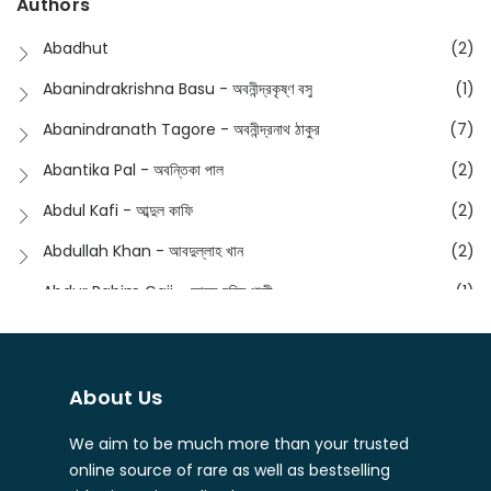
Authors
Dictionary
(8)
Anik- অনীক
(5)
Abadhut
(2)
English
(133)
Anusha - অনুষা
(17)
Abanindrakrishna Basu - অবনীন্দ্রকৃষ্ণ বসু
(1)
Essay
(241)
Anushongik - আনুষঙ্গিক
(11)
Abanindranath Tagore - অবনীন্দ্রনাথ ঠাকুর
(7)
Featured Products
(22)
Anustup - অনুষ্টুপ প্রকাশনী
(88)
Abantika Pal - অবন্তিকা পাল
(2)
Fiction
(1421)
Apanpath - আপন পাঠ
(3)
Abdul Kafi - আব্দুল কাফি
(2)
Freedom Sale -2023
(19)
Aronno Publishers - অরণ্য পাবলিশার্স
(1)
Abdullah Khan - আবদুল্লাহ খান
(2)
Freedom Sale -2024
(15)
Ashadeep - আশাদীপ
(44)
Abdur Rahim Gaji - আব্দুর রহিম গাজী
(1)
General
(11)
Bahuswar Prokashoni - বহুস্বর প্রকাশনী
(51)
Abdush Shakur - আব্দুশ শাকুর
(1)
Intellectual History
(2)
Bandhabnagar | বান্ধবনগর
(6)
Abhas Roy Chowdhury - আভাস রায়চৌধুরি
(1)
Interview
(5)
About Us
Bangiya Sahitya Samsad
(61)
Abhibrata Chakraborty - অভিব্রত চক্রবর্তী
(1)
Ishwar Chandra Vidyasagar
(4)
Banishilpa - বাণীশিল্প
(28)
We aim to be much more than your trusted
Abhijit Chakrabarti - অভিজিৎ চক্রবর্তী
(2)
Journal
(6)
online source of rare as well as bestselling
Beyond Horizon Publication
(17)