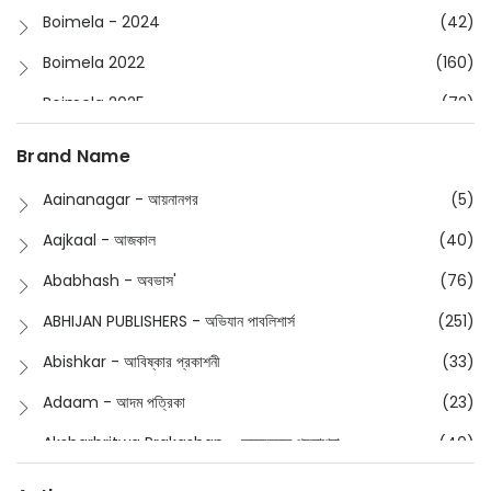
Boimela - 2024
(42)
Boimela 2022
(160)
Boimela 2025
(72)
Boimela 2026
(48)
Brand Name
Buddhism
(2)
Aainanagar - আয়নানগর
(5)
Children
(50)
Aajkaal - আজকাল
(40)
Children's & Young Adult
(176)
Ababhash - অবভাস'
(76)
Classic
(20)
ABHIJAN PUBLISHERS - অভিযান পাবলিশার্স
(251)
Collections
(670)
Abishkar - আবিষ্কার প্রকাশনী
(33)
Comics
(8)
Adaam - আদম পত্রিকা
(23)
Detective
(4)
Aksharbritwa Prakashan - অক্ষরবৃত্ত প্রকাশনা
(40)
Devotional
(1)
Ampatajampata - আমপাতা জামপাতা
(11)