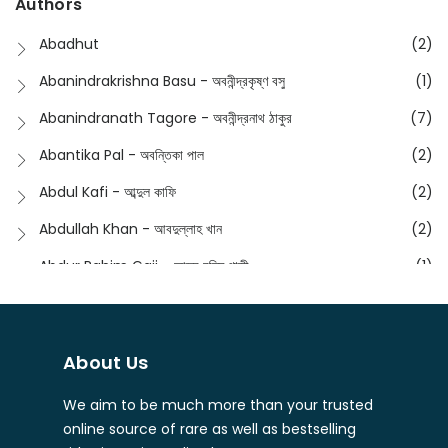
Authors
Dictionary
(8)
Anik- অনীক
(5)
Abadhut
(2)
English
(133)
Anusha - অনুষা
(17)
Abanindrakrishna Basu - অবনীন্দ্রকৃষ্ণ বসু
(1)
Essay
(241)
Anushongik - আনুষঙ্গিক
(11)
Abanindranath Tagore - অবনীন্দ্রনাথ ঠাকুর
(7)
Featured Products
(23)
Anustup - অনুষ্টুপ প্রকাশনী
(88)
Abantika Pal - অবন্তিকা পাল
(2)
Fiction
(1421)
Apanpath - আপন পাঠ
(3)
Abdul Kafi - আব্দুল কাফি
(2)
Freedom Sale -2023
(19)
Aronno Publishers - অরণ্য পাবলিশার্স
(1)
Abdullah Khan - আবদুল্লাহ খান
(2)
Freedom Sale -2024
(15)
Ashadeep - আশাদীপ
(44)
Abdur Rahim Gaji - আব্দুর রহিম গাজী
(1)
General
(11)
Bahuswar Prokashoni - বহুস্বর প্রকাশনী
(51)
Abdush Shakur - আব্দুশ শাকুর
(1)
Intellectual History
(2)
Bandhabnagar | বান্ধবনগর
(6)
Abhas Roy Chowdhury - আভাস রায়চৌধুরি
(1)
Interview
(5)
About Us
Bangiya Sahitya Samsad
(61)
Abhibrata Chakraborty - অভিব্রত চক্রবর্তী
(1)
Ishwar Chandra Vidyasagar
(4)
Banishilpa - বাণীশিল্প
(28)
We aim to be much more than your trusted
Abhijit Chakrabarti - অভিজিৎ চক্রবর্তী
(2)
Journal
(6)
online source of rare as well as bestselling
Beyond Horizon Publication
(17)