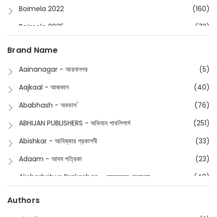
Boimela 2022
(160)
Boimela 2025
(72)
Boimela 2026
(48)
Brand Name
Buddhism
(2)
Aainanagar - আয়নানগর
(5)
Children
(50)
Aajkaal - আজকাল
(40)
Children's & Young Adult
(176)
Ababhash - অবভাস'
(76)
Classic
(20)
ABHIJAN PUBLISHERS - অভিযান পাবলিশার্স
(251)
Collections
(670)
Abishkar - আবিষ্কার প্রকাশনী
(33)
Comics
(8)
Adaam - আদম পত্রিকা
(23)
Detective
(4)
Aksharbritwa Prakashan - অক্ষরবৃত্ত প্রকাশনা
(40)
Devotional
(1)
Ampatajampata - আমপাতা জামপাতা
(11)
Authors
Dictionary
(8)
Anik- অনীক
(5)