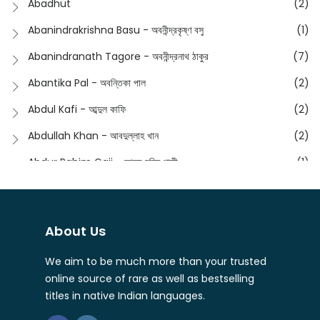
Abadhut
(2)
English
(133)
Anusha - অনুষা
(17)
Abanindrakrishna Basu - অবনীন্দ্রকৃষ্ণ বসু
(1)
Essay
(241)
Anushongik - আনুষঙ্গিক
(11)
Abanindranath Tagore - অবনীন্দ্রনাথ ঠাকুর
(7)
Featured Products
(22)
Anustup - অনুষ্টুপ প্রকাশনী
(88)
Abantika Pal - অবন্তিকা পাল
(2)
Fiction
(1421)
Apanpath - আপন পাঠ
(3)
Abdul Kafi - আব্দুল কাফি
(2)
Freedom Sale -2023
(19)
Aronno Publishers - অরণ্য পাবলিশার্স
(1)
Abdullah Khan - আবদুল্লাহ খান
(2)
Freedom Sale -2024
(15)
Ashadeep - আশাদীপ
(44)
Abdur Rahim Gaji - আব্দুর রহিম গাজী
(1)
General
(11)
Bahuswar Prokashoni - বহুস্বর প্রকাশনী
(51)
Abdush Shakur - আব্দুশ শাকুর
(1)
Intellectual History
(2)
Bandhabnagar | বান্ধবনগর
(6)
Abhas Roy Chowdhury - আভাস রায়চৌধুরি
(1)
Interview
(5)
About Us
Bangiya Sahitya Samsad
(61)
Abhibrata Chakraborty - অভিব্রত চক্রবর্তী
(1)
Ishwar Chandra Vidyasagar
(4)
Banishilpa - বাণীশিল্প
(28)
We aim to be much more than your trusted
Abhijit Chakrabarti - অভিজিৎ চক্রবর্তী
(2)
Journal
(6)
online source of rare as well as bestselling
Beyond Horizon Publication
(17)
Abhijit Chakrabarty
(1)
titles in native Indian languages.
Journalism
(5)
Bhalo Boi - ভালো বই
(4)