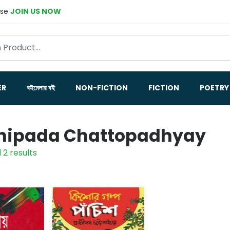
ase
JOIN US NOW
ER
বইমেলার বই
NON-FICTION
FICTION
POETRY
hipada Chattopadhyay
 2 results