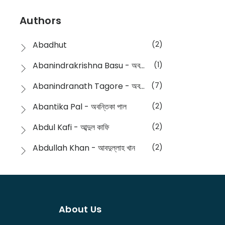
Devotional
(1)
Ampatajampata - আমপাতা জামপাতা
(11)
Authors
Dictionary
(8)
Anik- অনীক
(5)
Abadhut
(2)
English
(133)
Anusha - অনুষা
(17)
Abanindrakrishna Basu - অবনীন্দ্রকৃষ্ণ বসু
(1)
Essay
(241)
Anushongik - আনুষঙ্গিক
(11)
Abanindranath Tagore - অবনীন্দ্রনাথ ঠাকুর
(7)
Featured Products
(22)
Anustup - অনুষ্টুপ প্রকাশনী
(88)
Abantika Pal - অবন্তিকা পাল
(2)
Fiction
(1421)
Apanpath - আপন পাঠ
(3)
Abdul Kafi - আব্দুল কাফি
(2)
Freedom Sale -2023
(19)
Aronno Publishers - অরণ্য পাবলিশার্স
(1)
Abdullah Khan - আবদুল্লাহ খান
(2)
Freedom Sale -2024
(15)
Ashadeep - আশাদীপ
(44)
Abdur Rahim Gaji - আব্দুর রহিম গাজী
(1)
General
(11)
Bahuswar Prokashoni - বহুস্বর প্রকাশনী
(51)
Abdush Shakur - আব্দুশ শাকুর
(1)
Intellectual History
(2)
Bandhabnagar | বান্ধবনগর
(6)
About Us
Abhas Roy Chowdhury - আভাস রায়চৌধুরি
(1)
Interview
(5)
Bangiya Sahitya Samsad
(61)