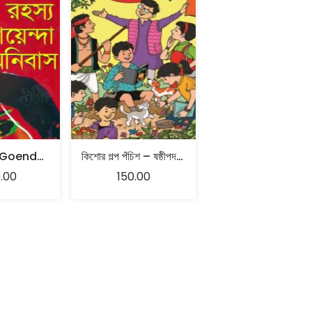
Rahasya Goenda Omnibus | Sasthipada Chattopadhyay
কিশোর গল্প পঁচিশ – ষষ্ঠীপদ চট্টোপাধ্যায়
.00
150.00