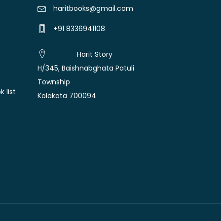
haritbooks@gmail.com
+91 8336941108
Harit Story
H/345, Baishnabghata Patuli
Township
 list
Kolakata 700094