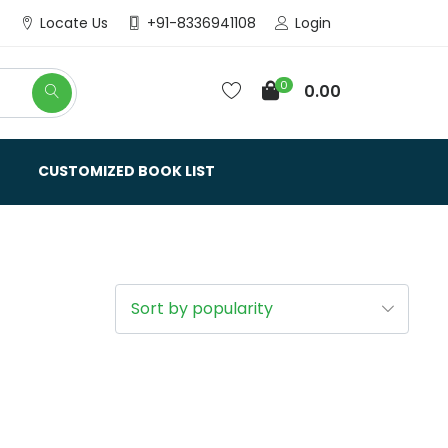
Login
Locate Us
+91-8336941108
0
0.00
CUSTOMIZED BOOK LIST