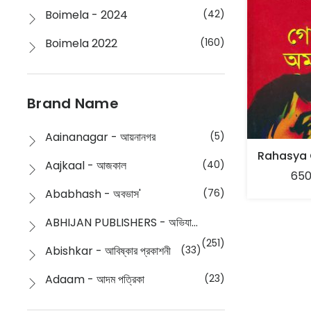
Boimela - 2024
(42)
Boimela 2022
(160)
Boimela 2025
(72)
Boimela 2026
(48)
Brand Name
Buddhism
(2)
Aainanagar - আয়নানগর
(5)
Children
(50)
Aajkaal - আজকাল
(40)
650
Children's & Young Adult
(176)
Ababhash - অবভাস'
(76)
Classic
(20)
ABHIJAN PUBLISHERS - অভিযান পাবলিশার্স
Collections
(670)
(251)
Abishkar - আবিষ্কার প্রকাশনী
(33)
Comics
(8)
Adaam - আদম পত্রিকা
(23)
Detective
(4)
Aksharbritwa Prakashan - অক্ষরবৃত্ত প্রকাশনা
(40)