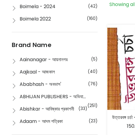
Showing all
Boimela - 2024
(42)
Boimela 2022
(160)
Boimela 2025
(72)
Boimela 2026
(48)
Brand Name
Buddhism
(2)
Aainanagar - আয়নানগর
(5)
Children
(50)
Aajkaal - আজকাল
(40)
Children's & Young Adult
(176)
Ababhash - অবভাস'
(76)
Classic
(20)
ABHIJAN PUBLISHERS - অভিযান পাবলিশার্স
Collections
(670)
(251)
Abishkar - আবিষ্কার প্রকাশনী
(33)
উত্তরবঙ্গ চর্চা
Comics
(8)
Adaam - আদম পত্রিকা
(23)
150
Detective
(4)
Aksharbritwa Prakashan - অক্ষরবৃত্ত প্রকাশনা
(40)