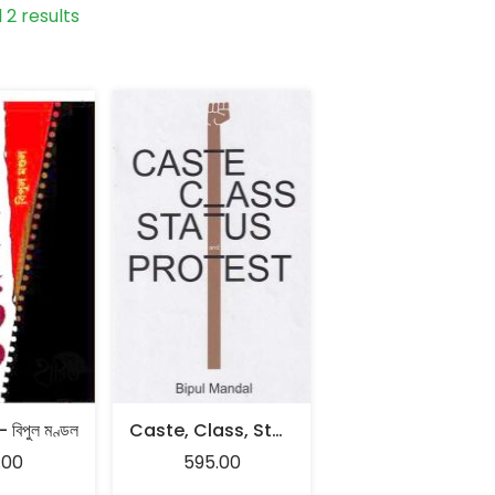
 2 results
 – বিপুল মণ্ডল
Caste, Class, Status And Protest – Bipul Mondal
.00
595.00