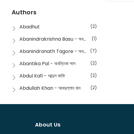
Devotional
(1)
Ampatajampata - আমপাতা জামপাতা
(11)
Authors
Dictionary
(8)
Anik- অনীক
(5)
Abadhut
(2)
English
(133)
Anusha - অনুষা
(17)
Abanindrakrishna Basu - অবনীন্দ্রকৃষ্ণ বসু
(1)
Essay
(241)
Anushongik - আনুষঙ্গিক
(11)
Abanindranath Tagore - অবনীন্দ্রনাথ ঠাকুর
(7)
Featured Products
(22)
Anustup - অনুষ্টুপ প্রকাশনী
(88)
Abantika Pal - অবন্তিকা পাল
(2)
Fiction
(1421)
Apanpath - আপন পাঠ
(3)
Abdul Kafi - আব্দুল কাফি
(2)
Freedom Sale -2023
(19)
Aronno Publishers - অরণ্য পাবলিশার্স
(1)
Abdullah Khan - আবদুল্লাহ খান
(2)
Freedom Sale -2024
(15)
Ashadeep - আশাদীপ
(44)
Abdur Rahim Gaji - আব্দুর রহিম গাজী
(1)
General
(11)
Bahuswar Prokashoni - বহুস্বর প্রকাশনী
(51)
Abdush Shakur - আব্দুশ শাকুর
(1)
Intellectual History
(2)
Bandhabnagar | বান্ধবনগর
(6)
About Us
Abhas Roy Chowdhury - আভাস রায়চৌধুরি
(1)
Interview
(5)
Bangiya Sahitya Samsad
(61)