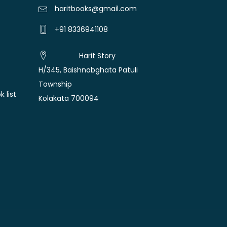
haritbooks@gmail.com
+91 8336941108
Harit Story
H/345, Baishnabghata Patuli
Township
 list
Kolakata 700094