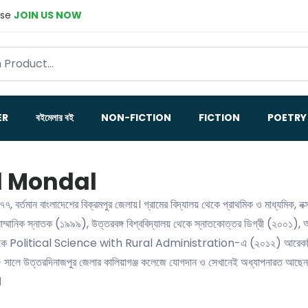
ase
JOIN US NOW
ER
বইমেলার বই
NON-FICTION
FICTION
POETRY
l Mondal
৭৭, বর্তমান বাংলাদেশের বিক্রমপুর জেলায়। গ্রামের বিদ্যালয় থেকে প্রাথমিক ও মাধ্যমিক, নক
ম্মানিক স্নাতক (১৯৯৯), উত্তরবঙ্গ বিশ্ববিদ্যালয় থেকে স্নাতকোত্তর ডিগ্রী (২০০১), আ
় থেকে Political Science with Rural Administration-এ (২০১২) আরেকটি স্নাতক
০৫ সালে উত্তরদিনাজপুর জেলার কালিয়াগঞ্জ কলেজে যোগদান ও সেখানেই অধ্যাপনারত আছেন
।