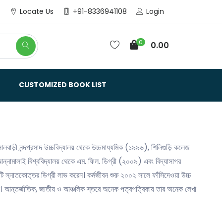
Login
Locate Us
+91-8336941108
0
0.00
CUSTOMIZED BOOK LIST
্সালবাড়ী নন্দপ্রসাদ উচ্চবিদ্যালয় থেকে উচ্চমাধ্যমিক (১৯৯৬), শিলিগুড়ি কলেজ
ন্নামালাই বিশ্ববিদ্যালয় থেকে এম. ফিল. ডিগ্রী (২০০৯) এবং বিদ্যাসাগর
োত্তর ডিগ্রী লাভ করেন। কর্মজীবন শুরু ২০০২ সালে ফাঁসিদেওয়া উচ্চ
। আন্তর্জাতিক, জাতীয় ও আঞ্চলিক স্তরে অনেক পত্রপত্রিকায় তার অনেক লেখা