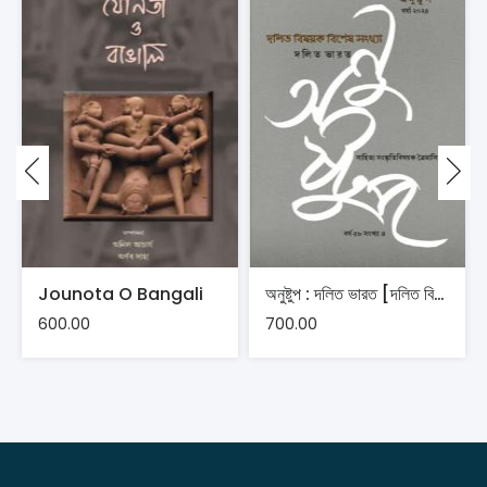
Jounota O Bangali
অনুষ্টুপ : দলিত ভারত [দলিত বিষয়ক বিশেষ সংখ্যা]
600.00
700.00