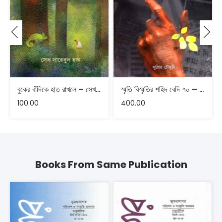
বুকের বাঁদিকে হাত রাখলে – সেখ সাহেবুল হক
স্মৃতি বিস্মৃতির শহিদ বেদি ৭০ – সুপ্রিয় চৌধুরী
100.00
400.00
Books From Same Publication