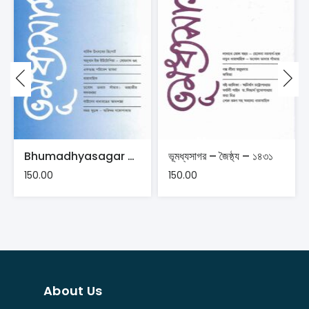
Bhumadhyasagar May-26
ভূমধ্যসাগর – জৈষ্ঠ্য – ১৪৩১
150.00
150.00
About Us