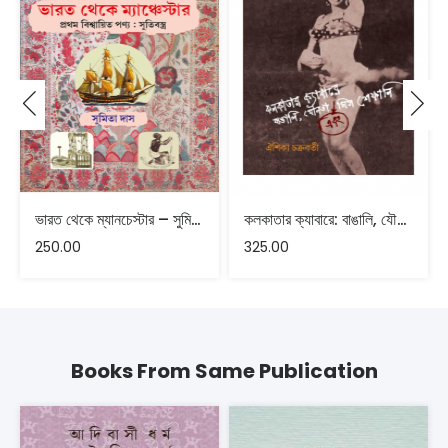
ভারত থেকে ম্যানচেস্টার – সুমিতা দাস‌
কলকাতার ক্যাবারে: বাঙালি, যৌনতা এবং মিস শেফালি
250.00
325.00
Books From Same Publication