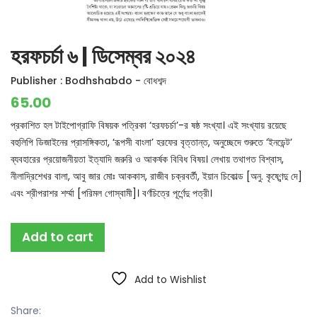
হরফচর্চা ৬ | ডিসেম্বর ২০২৪
Publisher :
Bodhshabdo - বোধশব্দ
65.00
প্রকাশিত হল টাইপোগ্রাফি বিষয়ক পত্রিকা ‘হরফচর্চা’-র ষষ্ঠ সংখ্যা। এই সংখ্যায় রয়েছে
বহুলিপি ডিজাইনের প্রাসঙ্গিকতা, ‘রূপসী বাংলা’ হরফের বৃত্তান্ত, অনুচ্ছেদে শুরুতে ‘ইনডেন্ট’
ব্যবহারের প্রয়োজনীয়তা ইত্যাদি জরুরি ও আকর্ষক বিবিধ বিষয়। লেখায় তথাগত বিশ্বাস,
নীলাদ্রিশেখর বালা, আবু জার মোঃ আককাস, রাজীব চক্রবর্তী, ইয়ান চিকোল্ড [অনু. কৃষ্ণেন্দু দে]
এবং শ্রীপরাশর শর্ম্মা [পরিমল গোস্বামী]। বর্ণচিত্রে পূর্ণেন্দু পত্রী।
Add to cart
Add to Wishlist
Share: