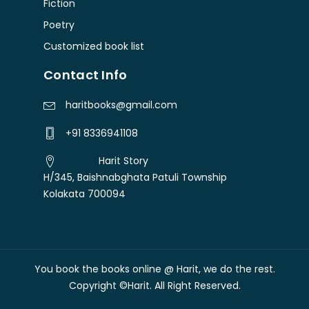
Fiction
Poetry
Customized book list
Contact Info
haritbooks@gmail.com
+91 8336941108
Harit Story
H/345, Baishnabghata Patuli Township
Kolakata 700094
You book the books online @ Harit, we do the rest.
Free shipping over Rs. 300
Dismiss
Copyright ©Harit. All Right Reserved.