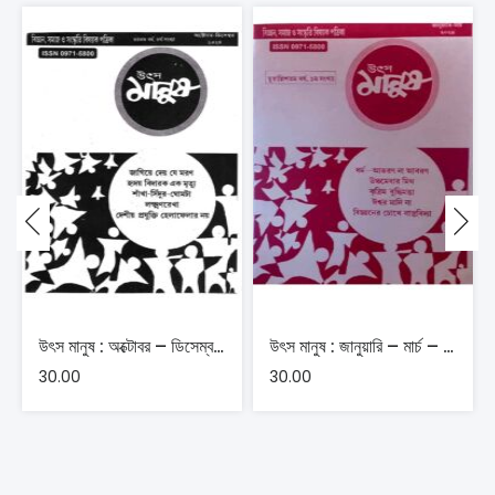
উৎস মানুষ : অক্টোবর – ডিসেম্বর – ২০২৪
উৎস মানুষ : জানুয়ারি – মার্চ – ২০২৪
30.00
30.00