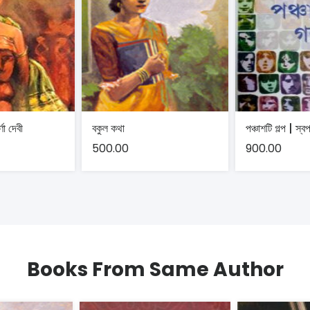
্ণা দেবী
বকুল কথা
পঞ্চাশটি গল্প | স্ব
500.00
900.00
Books From Same Author