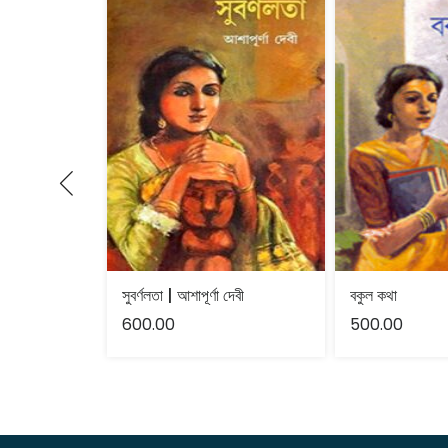
সুবর্ণলতা | আশাপূর্ণা দেবী
বকুল কথা
600.00
500.00