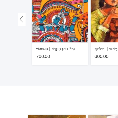
পাঞ্চজন্য | গজেন্দ্রকুমার মিত্র
সুবর্ণলতা | আশাপূর
700.00
600.00