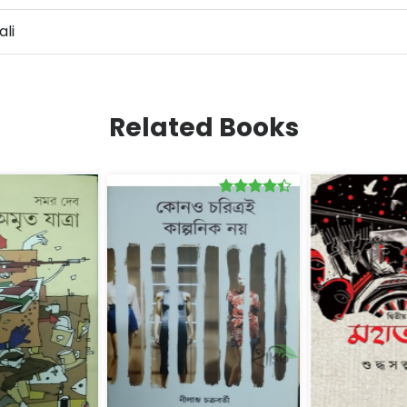
li
Related Books
Rated
4.00
out
of 5