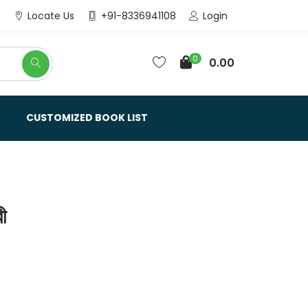
Login
Locate Us
+91-8336941108
0
0.00
CUSTOMIZED BOOK LIST
ী