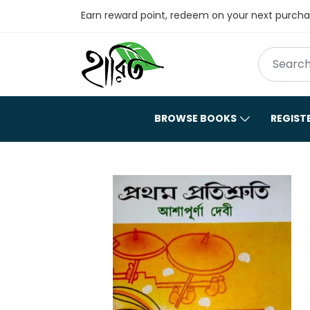
Earn reward point, redeem on your next purch
BROWSE BOOKS
REGIST