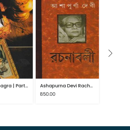
Galpa Samagra | Part-1 | Ashapurna Devi
Ashapurna Devi Rachanavali | Part-1 | Ashapurna Devi
850.00
230.00