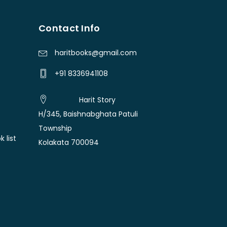
Contact Info
haritbooks@gmail.com
+91 8336941108
Harit Story
H/345, Baishnabghata Patuli
Township
 list
Kolakata 700094