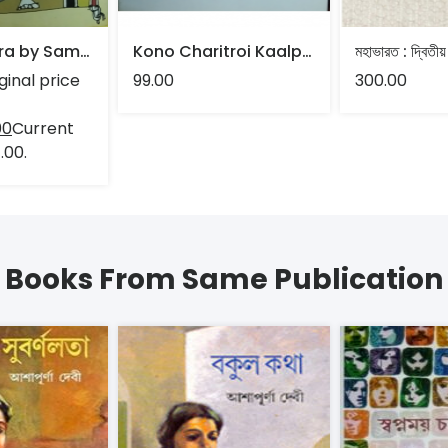
Amrita Jatra by Samar Deb
Kono Charitroi Kaalponik Noy by Nilabja Chakrabarti
ginal price
99.00
300.00
00
Current
4.00.
Books From Same Publication