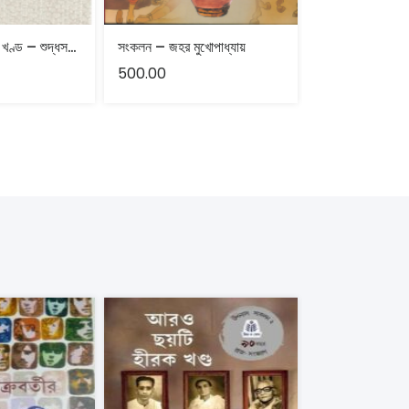
মহাভারত : দ্বিতীয় খণ্ড – শুদ্ধসত্ত্ব ঘোষ
সংকলন – জহর মুখোপাধ্যায়
সপ্তরিপু – রবিন জ
500.00
500.00