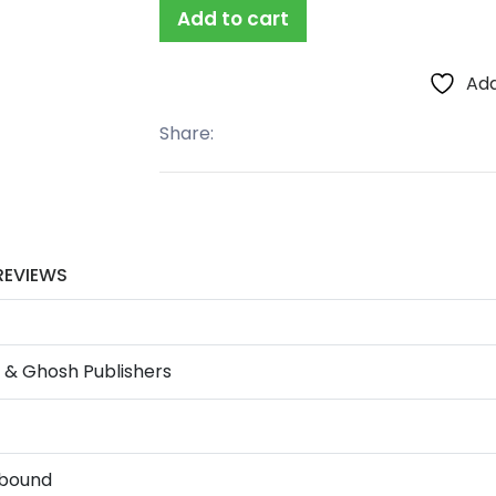
Add to cart
Add
Share:
REVIEWS
 & Ghosh Publishers
bound