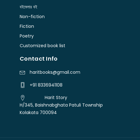
বইমেলার বই
Non-fiction
Fiction
Poetry
Customized book list
Contact Info
haritbooks@gmail.com
+91 8336941108
Harit Story
H/345, Baishnabghata Patuli Township
Kolakata 700094