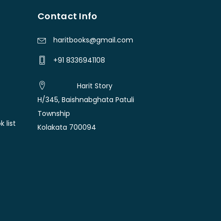
Contact Info
haritbooks@gmail.com
+91 8336941108
Harit Story
H/345, Baishnabghata Patuli
Township
 list
Kolakata 700094