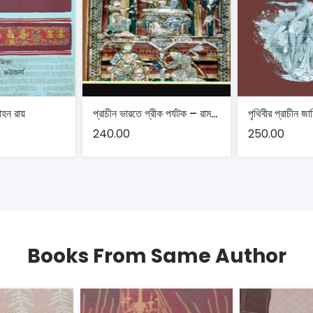
হন রায়
প্রাচীন ভারতে গ্রীক পর্যটক – রামপ্রাণ গুপ্ত
240.00
250.00
Books From Same Author