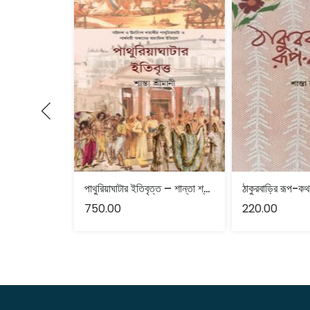
পাথুরিয়াঘাটার ইতিবৃত্ত – শান্তা শ্রীমানী
750.00
220.00