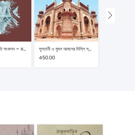
পৃথিবীর প্রাচীন জাতি সংকলন – রাজেন্দ্রলাল মিত্র
সুলতানী ও মুঘল আমলের দিল্লি স্থাপত্য ও ইতিহাস – প্রসেনজিৎ দাশগুপ্ত
450.00
400.00