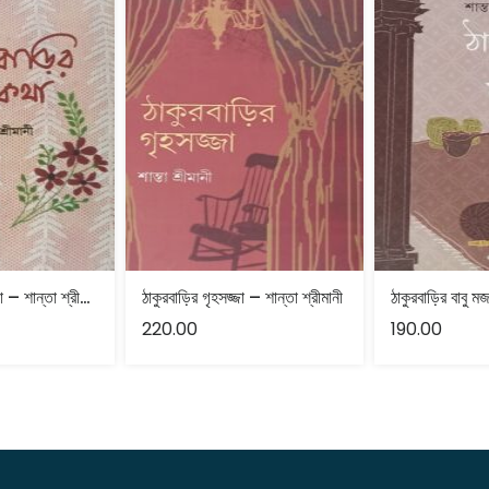
ঠাকুরবাড়ির রূপ-কথা – শান্তা শ্রীমানী
ঠাকুরবাড়ির গৃহসজ্জা – শান্তা শ্রীমানী
220.00
190.00