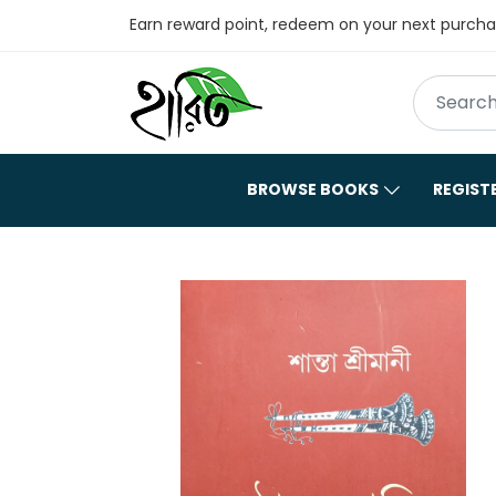
Earn reward point, redeem on your next purch
BROWSE BOOKS
REGIST