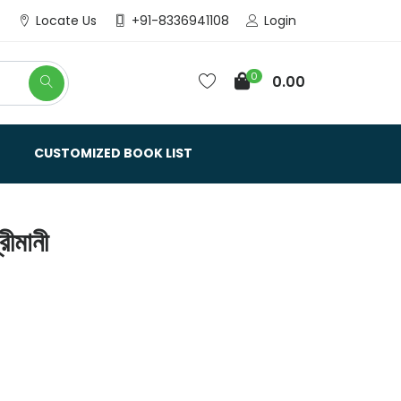
Login
Locate Us
+91-8336941108
0
0.00
CUSTOMIZED BOOK LIST
রীমানী