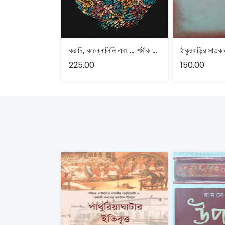
করাচি, কাল্লোলিনি এবং … শমীক গোস্বামী
225.00
150.00