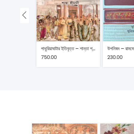
পাথুরিয়াঘাটার ইতিবৃত্ত – শান্তা শ্রীমানী
উপনিষদ – রামমো
750.00
230.00