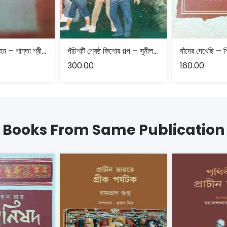
ঠাকুরবাড়ির সাতকাহন – শান্তা শ্রীমানী
পঁচিশটি শ্রেষ্ঠ কিশোর গল্প – সুনীল গঙ্গোপাধ্যায়
যাঁদের দেখেছি – শি
300.00
160.00
Books From Same Publication