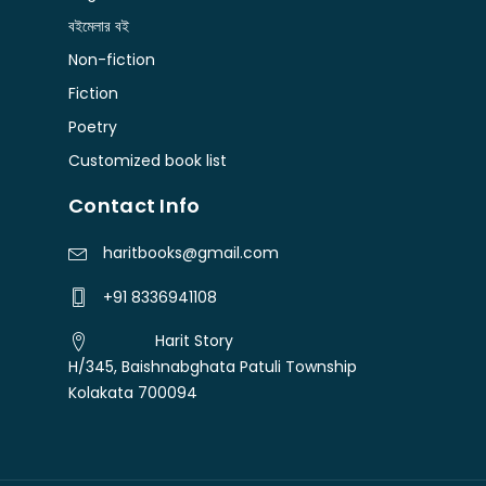
বইমেলার বই
Non-fiction
Fiction
Poetry
Customized book list
Contact Info
haritbooks@gmail.com
+91 8336941108
Harit Story
H/345, Baishnabghata Patuli Township
Kolakata 700094