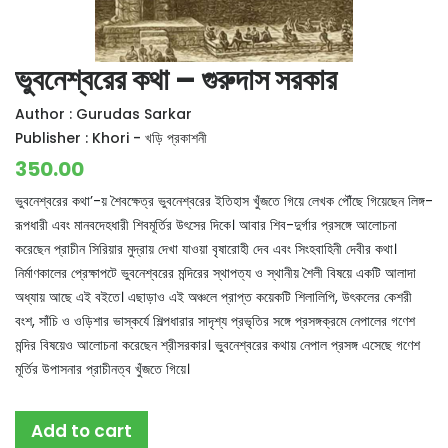
ভুবনেশ্বরের কথা – গুরুদাস সরকার
Author :
Gurudas Sarkar
Publisher :
Khori - খড়ি প্রকাশনী
350.00
ভুবনেশ্বরের কথা’-য় শৈবক্ষেত্র ভুবনেশ্বরের ইতিহাস খুঁজতে গিয়ে লেখক পৌঁছে গিয়েছেন লিঙ্গ-
রূপধারী এবং মানবদেহধারী শিবমূর্তির উৎসের দিকে। আবার শিব-দুর্গার প্রসঙ্গে আলোচনা
করেছেন প্রাচীন সিরিয়ার মুদ্রায় দেখা যাওয়া বৃষারোহী দেব এবং সিংহবাহিনী দেবীর কথা।
নির্মাণকালের প্রেক্ষাপটে ভুবনেশ্বরের মন্দিরের স্থাপত্য ও স্থানীয় শৈলী বিষয়ে একটি আলাদা
অধ্যায় আছে এই বইতে। এছাড়াও এই অঞ্চলে প্রাপ্ত কয়েকটি শিলালিপি, উৎকলের কেশরী
বংশ, সাঁচি ও ওড়িশার ভাস্কর্যে শিল্পধারার সাদৃশ্য প্রভৃতির সঙ্গে প্রসঙ্গক্রমে নেপালের গণেশ
মন্দির বিষয়েও আলোচনা করেছেন শ্রীসরকার। ভুবনেশ্বরের কথায় নেপাল প্রসঙ্গ এসেছে গণেশ
মূর্তির উপাসনার প্রাচীনত্ব খুঁজতে গিয়ে।
Add to cart