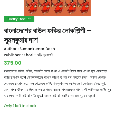
Priority Product
বাংলাদেশের বাউল ফকির লোকশিল্পী –
সুমনকুমার দাশ
Author :
Sumankumar Dash
Publisher :
Khori - খড়ি প্রকাশনী
375.00
বাংলাদেশের বাউল, ফকির, মারফতি মতের সাধক ও লোকশিল্পীদের মাঝে লেখক ঘুরে বেড়াচ্ছেন
প্রায় দু দশক জুড়ে। লোকসম্ভারের প্রধান জায়গা হাওরে বড় হয়েছেন তিনি । ভাটির দেশকে
দেখেছেন দু চোখ ভরে। সঙ্গ পেয়েছেন ভাটির উল্লেখ্য সব মরমিয়াদের। দেখেছেন তাঁদের সুখ,
দুঃখ, সাধক জীবন। যে জীবনের পরতে পরতে রয়েছে সাধনতত্ত্বের গান। সেই আদিগন্ত ভাটির সুর
বয়ে গেছে গোটা এই বইখানি জুড়ে। আদতে এই বই মরমিয়াদের এক গূঢ় রোমন্থন।
Only 1 left in stock