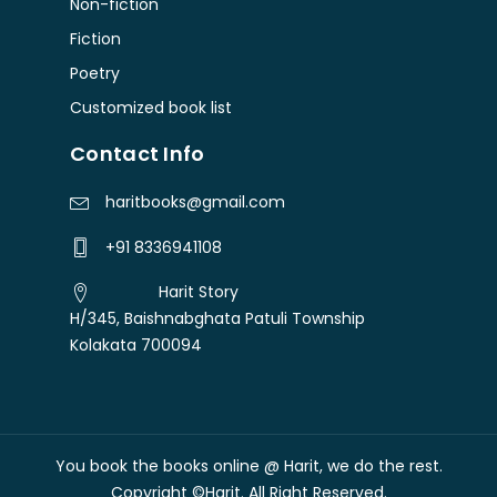
Non-fiction
Fiction
Poetry
Customized book list
Contact Info
haritbooks@gmail.com
+91 8336941108
Harit Story
H/345, Baishnabghata Patuli Township
Kolakata 700094
You book the books online @ Harit, we do the rest.
Free shipping over Rs. 300
Dismiss
Copyright ©Harit. All Right Reserved.