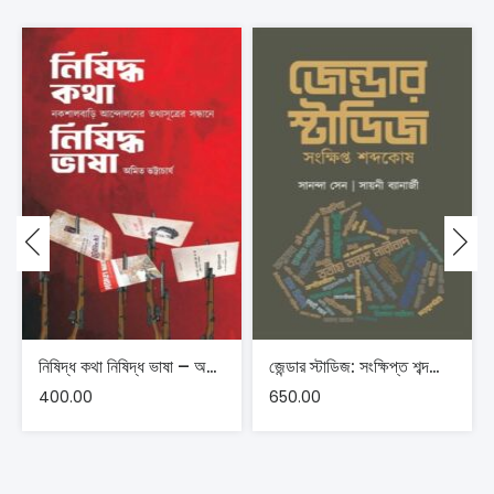
নিষিদ্ধ কথা নিষিদ্ধ ভাষা – অমিত ভট্টাচার্য
জেন্ডার স্টাডিজ: সংক্ষিপ্ত শব্দকোষ – সানন্দা সেন, সায়নী ব্যানার্জী
400.00
650.00