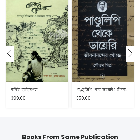
বাকিটা ব্যক্তিগত
পাণ্ডুলিপি থেকে ডায়েরি : জীবনানন্দের খোঁজে ১ -গৌতম মিত্র
399.00
350.00
Books From Same Publication