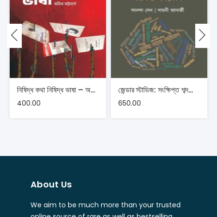
নিষিদ্ধ কথা নিষিদ্ধ ভাষা – অমিত ভট্টাচার্য
জেন্ডার স্টাডিজ: সংক্ষিপ্ত শব্দকোষ – সানন্দা সেন, সায়নী ব্যানার্জী
400.00
650.00
About Us
We aim to be much more than your trusted
online source of rare as well as bestselling