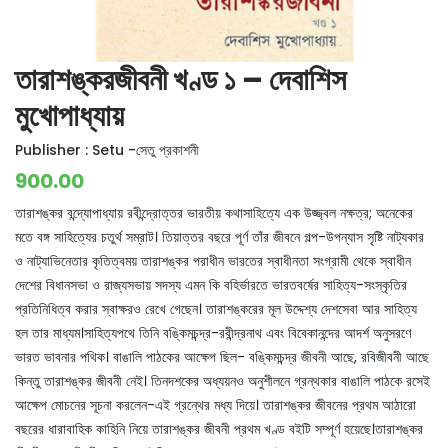
তারাশঙ্করজীবনী খণ্ড ১ – দেবাশিস
মুখোপাধ্যায়
Publisher :
Setu -সেতু প্রকাশনী
900.00
তারাশঙ্কর বন্দ্যোপাধ্যায় রবীন্দ্রোত্তর ভারতীয় কথাসাহিত্যে এক উজ্জ্বল নক্ষত্র; অনেকের
মতে বঙ্গ সাহিত্যের চতুর্থ সম্রাট। তিয়াত্তর বছরে পূর্ণ তাঁর জীবনে গল্প-উপন্যাস সৃষ্টি নাট্যকার
ও নাট্যাভিনেতার কৃতিত্বময় তারাশঙ্কর পরাধীন ভারতের স্বাধীনতা সংগ্রামী থেকে স্বাধীন
দেশের বিধানসভা ও রাজ্যসভায় সদস্য এমন কি বহির্ভারতে ভারতবর্ষের সাহিত্য-সংস্কৃতির
প্রতিনিধিত্ব করার স্বাক্ষরও রেখে গেছেন। তারাশঙ্করের মূল উদ্দেশ্য দেশসেবা আর সাহিত্য
হল তার মাধ্যম।সাহিত্যপথে তিনি বঙ্কিমচন্দ্র-রবীন্দ্রনাথ এবং বিবেকানন্দের আদর্শ অনুসরণে
ভারত ভাবনার পথিক। বাঙালি পাঠকের আক্ষেপ ছিল- বঙ্কিমচন্দ্র জীবনী আছে, রবিজীবনী আছে
কিন্তু তারাশঙ্কর জীবনী নেই। তিনদশকের অধ্যয়নও অনুশীলনে গ্রন্থকার বাঙালি পাঠকে রসেই
আক্ষেপ মোচনের সূচনা করলেন-এই গ্রন্থের মধ্য দিয়ে। তারাশঙ্কর জীবনের প্রথম আঠারো
বছরের ধারাবাহিক কাহিনি নিয়ে তারাশঙ্কর জীবনী প্রথম খণ্ড বইটি সম্পূর্ণ হয়েছে।তারাশঙ্কর