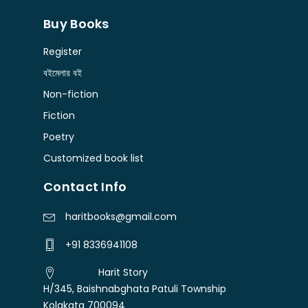
Buy Books
Register
বইমেলার বই
Non-fiction
Fiction
Poetry
Customized book list
Contact Info
haritbooks@gmail.com
+91 8336941108
Harit Story
H/345, Baishnabghata Patuli Township
Kolakata 700094