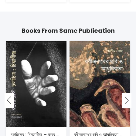
Books From Same Publication
চলচ্চিত্র : চিন্তাবীজ – রবের ব্রেসঁ
রবীন্দ্রনাথের ছবি ও আধুনিকতা – অসীম রেজ