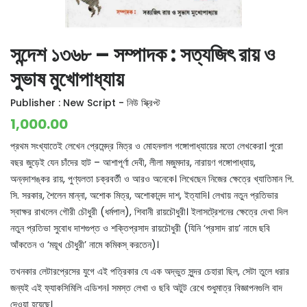
সন্দেশ ১৩৬৮ – সম্পাদক : সত্যজিৎ রায় ও
সুভাষ মুখোপাধ্যায়
Publisher :
New Script - নিউ স্ক্রিপ্ট
1,000.00
প্রথম সংখ্যাতেই লেখেন প্রেমেন্দ্র মিত্র ও মোহনলাল গঙ্গোপাধ্যায়ের মতো লেখকেরা। পুরো
বছর জুড়েই যেন চাঁদের হাট – আশাপূর্ণা দেবী, লীলা মজুমদার, নারায়ণ গঙ্গোপাধ্যায়,
অন্নদাশঙ্কর রায়, পুণ্যলতা চক্রবর্তী ও আরও অনেকে। লিখেছেন নিজের ক্ষেত্রে খ্যাতিমান পি.
সি. সরকার, শৈলেন মান্না, অশোক মিত্র, অশোকানন্দ দাশ, ইত্যাদি। লেখায় নতুন প্রতিভার
স্বাক্ষর রাখলেন গৌরী চৌধুরী (ধর্মপাল), শিবানী রায়চৌধুরী। ইলাসট্রেশনের ক্ষেত্রে দেখা দিল
নতুন প্রতিভা সুবোধ দাশগুপ্ত ও শক্তিপ্রসাদ রায়চৌধুরী (যিনি ‘প্রসাদ রায়’ নামে ছবি
আঁকতেন ও ‘ময়ূখ চৌধুরী’ নামে কমিকস্ করতেন)।
তখনকার লেটারপ্রেসের যুগে এই পত্রিকার যে এক অদ্ভুত সুন্দর চেহারা ছিল, সেটা তুলে ধরার
জন্যই এই ফ্যাকসিমিলি এডিশন। সমস্ত লেখা ও ছবি অটুট রেখে শুধুমাত্র বিজ্ঞাপনগুলি বাদ
দেওয়া হয়েছে।