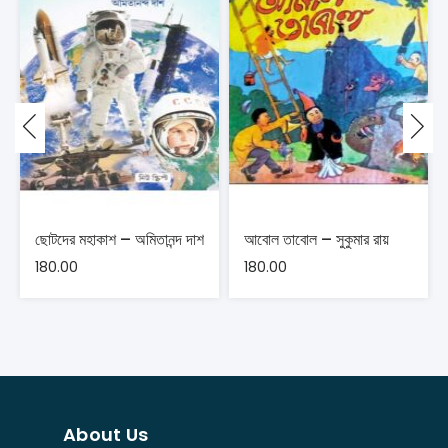
ছোটদের মহাকাশ – অমিতানন্দ দাশ
আবোল তাবোল – সুকুমার রায়
180.00
180.00
About Us