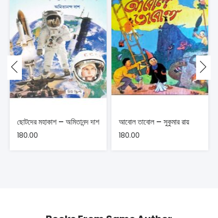
ছোটদের মহাকাশ – অমিতানন্দ দাশ
আবোল তাবোল – সুকুমার রায়
180.00
180.00