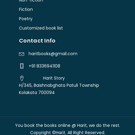
Non-fiction
Fiction
Poetry
Customized book list
Contact Info
haritbooks@gmail.com
+91 8336941108
Harit Story
H/345, Baishnabghata Patuli Township
Kolakata 700094
You book the books online @ Harit, we do the rest.
Free shipping over Rs. 300
Dismiss
Copyright ©Harit. All Right Reserved.