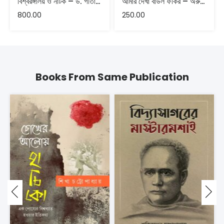
বিশ্বরঙ্গালয় ও নাটক – ড. গীতা সেনগুপ্ত
আমার দেখা বাউল ফকির – অরুণাভ রাহারায়
800.00
250.00
Books From Same Publication