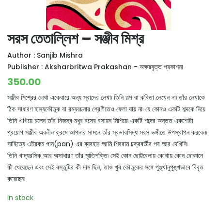
সরস তেতাল্লিশ – সঞ্জীব মিশ্র
Author :
Sanjib Mishra
Publisher :
Aksharbritwa Prakashan - অক্ষরবৃত্ত প্রকাশনা
350.00
সঞ্জীব মিশ্রের লেখা একেবারে অন্য স্বাদের লেখা৷ তিনি গল্প বা কবিতা লেখেন না৷ তাঁর লেখাকে
ঠিক সাধারণ হাস্যকৌতুক বা রম্যরচনার শ্রেণীতেও ফেলা যায় না৷ যে কোনও একটি শব্দকে নিয়ে
তিনি এগিয়ে চলেন তাঁর নিজস্ব মধুর রসের রসায়ন মিশিয়ে৷ একটি শব্দের অন্তত একশোটা
প্রয়োগ সঞ্জীব অবলীলাক্রমে আপনার সামনে তাঁর স্বভাবসিদ্ধ সরস ভঙ্গীতে উপস্থাপন করবেন৷
সাহিত্যে এইরকম পান(pan) এর ব্যবহার আমি শিবরাম চক্রবর্তীর পর আর দেখিনি৷
তিনি খাদ্যরসিক আর অসাধারণ তাঁর স্মৃতিশক্তি৷ সেই কোন ছোট্টবেলায় কোথায় কোন দোকানে
কী খেয়েছেন এবং সেই বস্তুটির কী দাম ছিল, তাও খুব কৌতুকের সঙ্গে পুঙ্খানুপুঙ্খভাবে বিবৃত
করেছেন৷
In stock