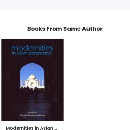
Books From Same Author
Modernities in Asian Perspective – Kausik Bandyopadhyay