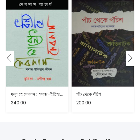
ধন্য হে দেবদাস : সমাজ-ইতিহাস-জীবন – মণীন্দ্র গুপ্ত
পাঁচ থেকে পঁচিশ
340.00
200.00