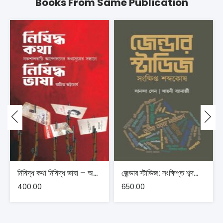
Books From Same Publication
নিষিদ্ধ কথা নিষিদ্ধ ভাষা – অমিত ভট্টাচার্য
জেন্ডার স্টাডিজ: সংক্ষিপ্ত শব্দকোষ – সানন্দা সেন, সায়নী ব্যানার্জী
400.00
650.00