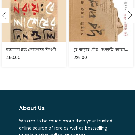
রামমোহন রায়: বেলাশেষের দিনগুলি
দূর পাল্লার দৌড়: সংস্কৃতি প্রসঙ্গে কার্ল মার্কস – রামকৃষ্ণ ভট্টাচার্য
450.00
225.00
About Us
We aim to be much more than your trusted
online source of rare as well as bestselling