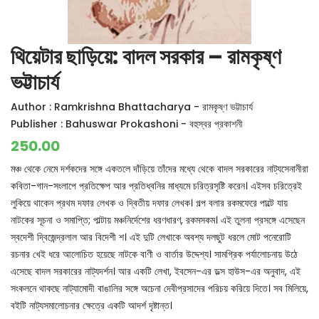
থিয়েটার ছাড়িয়ে: বাদল সরকার – রামকৃষ্ণ
ভট্টাচার্য
Author :
Ramkrishna Bhattacharya - রামকৃষ্ণ ভট্টাচার্য
Publisher :
Bahuswar Prokashoni - বহুস্বর প্রকাশনী
250.00
মঞ্চ থেকে নেমে দর্শকদের সঙ্গে একতলে দাঁড়িয়ে তাঁদের মধ্যে থেকে বাদল সরকারের নাট্যসেনানীরা
কবিতা-গান-সংলাপে প্রতিক্ষেপ আর প্রতিধ্বনির মাধ্যমে চরিত্রসৃষ্টি করেন। এইসব চরিত্রেই
লুকিয়ে থাকেন প্রথম দফার লেখক ও দ্বিতীয় দফার লেখক। গল্প বলার রকমফেরে পাল্টে যায়
নাটকের সূচনা ও সমাপ্তি; পাল্টায় মঞ্চনির্দেশের ধরণধারণ, রকমসকম। এই তুলনা প্রসঙ্গে এসেছেন
স্বদেশী দ্বিজেন্দ্রলাল আর বিদেশী শ। এই দুটি লেখাকে অবশ্য দলছুট ধরলে মোট পনেরোটি
রচনার খেই ধরে আলোচিত হয়েছে নাটকে বাণী ও বার্তার উদ্দেশ্য। সামগ্রিক পর্যালোচনায় উঠে
এসেছে বাদল সরকারের নাট্যদর্শন। আর একটি লেখা, ইবসেন-এর ডল্স হাউস-এর অনুবাদ, এই
সংকলনে থাকছে নাট্যামোদী বাঙালির সঙ্গে অচেনা দেবীপ্রসাদের পরিচয় করিয়ে দিতে। সব মিলিয়ে,
বইটি নাট্যসমালোচনার ক্ষেত্রে একটি আদর্শ দৃষ্টান্ত।