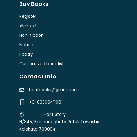
Buy Books
Register
বইমেলার বই
Non-fiction
Fiction
Poetry
Customized book list
Contact Info
haritbooks@gmail.com
+91 8336941108
Harit Story
H/345, Baishnabghata Patuli Township
Kolakata 700094