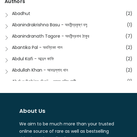
Authors
Dictionary
(8)
Anik- অনীক
(5)
Abadhut
(2)
English
(133)
Anusha - অনুষা
(17)
Abanindrakrishna Basu - অবনীন্দ্রকৃষ্ণ বসু
(1)
Essay
(241)
Anushongik - আনুষঙ্গিক
(11)
Abanindranath Tagore - অবনীন্দ্রনাথ ঠাকুর
(7)
Featured Products
(23)
Anustup - অনুষ্টুপ প্রকাশনী
(88)
Abantika Pal - অবন্তিকা পাল
(2)
Fiction
(1421)
Apanpath - আপন পাঠ
(3)
Abdul Kafi - আব্দুল কাফি
(2)
Freedom Sale -2023
(19)
Aronno Publishers - অরণ্য পাবলিশার্স
(1)
Abdullah Khan - আবদুল্লাহ খান
(2)
Freedom Sale -2024
(15)
Ashadeep - আশাদীপ
(44)
Abdur Rahim Gaji - আব্দুর রহিম গাজী
(1)
General
(11)
Bahuswar Prokashoni - বহুস্বর প্রকাশনী
(51)
Abdush Shakur - আব্দুশ শাকুর
(1)
Intellectual History
(2)
Bandhabnagar | বান্ধবনগর
(6)
Abhas Roy Chowdhury - আভাস রায়চৌধুরি
(1)
Interview
(5)
About Us
Bangiya Sahitya Samsad
(61)
Abhibrata Chakraborty - অভিব্রত চক্রবর্তী
(1)
Ishwar Chandra Vidyasagar
(4)
Banishilpa - বাণীশিল্প
(28)
We aim to be much more than your trusted
Abhijit Chakrabarti - অভিজিৎ চক্রবর্তী
(2)
Journal
(6)
online source of rare as well as bestselling
Beyond Horizon Publication
(17)