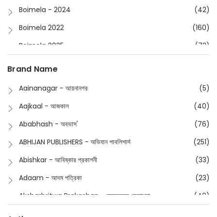
Boimela - 2024
(42)
Boimela 2022
(160)
Boimela 2025
(72)
Boimela 2026
(48)
Brand Name
Buddhism
(2)
Aainanagar - আয়নানগর
(5)
Children
(50)
Aajkaal - আজকাল
(40)
Children's & Young Adult
(176)
Ababhash - অবভাস'
(76)
Classic
(20)
ABHIJAN PUBLISHERS - অভিযান পাবলিশার্স
(251)
Collections
(670)
Abishkar - আবিষ্কার প্রকাশনী
(33)
Comics
(8)
Adaam - আদম পত্রিকা
(23)
Detective
(4)
Aksharbritwa Prakashan - অক্ষরবৃত্ত প্রকাশনা
(40)
Devotional
(1)
Ampatajampata - আমপাতা জামপাতা
(11)