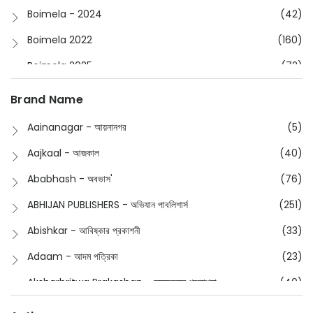
Boimela - 2024
(42)
Boimela 2022
(160)
Boimela 2025
(72)
Boimela 2026
(48)
Brand Name
Buddhism
(2)
Aainanagar - আয়নানগর
(5)
Children
(50)
Aajkaal - আজকাল
(40)
Children's & Young Adult
(176)
Ababhash - অবভাস'
(76)
Classic
(20)
ABHIJAN PUBLISHERS - অভিযান পাবলিশার্স
(251)
Collections
(670)
Abishkar - আবিষ্কার প্রকাশনী
(33)
Comics
(8)
Adaam - আদম পত্রিকা
(23)
Detective
(4)
Aksharbritwa Prakashan - অক্ষরবৃত্ত প্রকাশনা
(40)
Devotional
(1)
Ampatajampata - আমপাতা জামপাতা
(11)