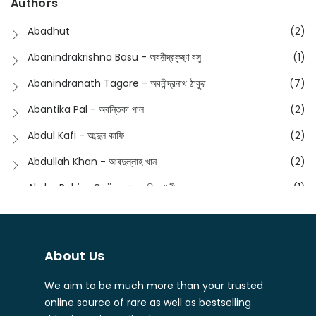
Authors
Dictionary
(8)
Anik- অনীক
(5)
Abadhut
(2)
English
(133)
Anusha - অনুষা
(17)
Abanindrakrishna Basu - অবনীন্দ্রকৃষ্ণ বসু
(1)
Essay
(241)
Anushongik - আনুষঙ্গিক
(11)
Abanindranath Tagore - অবনীন্দ্রনাথ ঠাকুর
(7)
Featured Products
(22)
Anustup - অনুষ্টুপ প্রকাশনী
(88)
Abantika Pal - অবন্তিকা পাল
(2)
Fiction
(1421)
Apanpath - আপন পাঠ
(3)
Abdul Kafi - আব্দুল কাফি
(2)
Freedom Sale -2023
(19)
Aronno Publishers - অরণ্য পাবলিশার্স
(1)
Abdullah Khan - আবদুল্লাহ খান
(2)
Freedom Sale -2024
(15)
Ashadeep - আশাদীপ
(44)
Abdur Rahim Gaji - আব্দুর রহিম গাজী
(1)
General
(11)
Bahuswar Prokashoni - বহুস্বর প্রকাশনী
(51)
Abdush Shakur - আব্দুশ শাকুর
(1)
Intellectual History
(2)
Bandhabnagar | বান্ধবনগর
(6)
Abhas Roy Chowdhury - আভাস রায়চৌধুরি
(1)
Interview
(5)
About Us
Bangiya Sahitya Samsad
(61)
Abhibrata Chakraborty - অভিব্রত চক্রবর্তী
(1)
Ishwar Chandra Vidyasagar
(4)
Banishilpa - বাণীশিল্প
(28)
We aim to be much more than your trusted
Abhijit Chakrabarti - অভিজিৎ চক্রবর্তী
(2)
Journal
(6)
online source of rare as well as bestselling
Beyond Horizon Publication
(17)